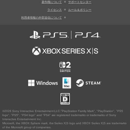
著作権について
サポートセンター
ライセンス
ルール＆ポリシー
利用者情報の外部送信について
©2026 Sony Interactive Entertainment LLC."PlayStation Family Mark", "PlayStation", "PS5
logo", "PS5", "PS4 logo" and "PS4" are registered trademarks or trademarks of Sony
Interactive Entertainment Inc.
Microsoft, the XBOX Sphere mark, the Series X|S logo and XBOX Series X|S are trademarks
of the Microsoft group of companies.