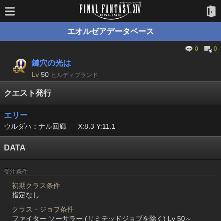
エオルゼアデータベース
0
0
鍵穴の光は
Lv
50
ヒルディブランド
クエスト発行
エリー
ウルダハ：ナル回廊
X:8.3 Y:11.1
DATA
受注条件
初期クラス条件
指定なし
クラス・ジョブ条件
ファイター ソーサラー (リミテッドジョブを除く) Lv 50～