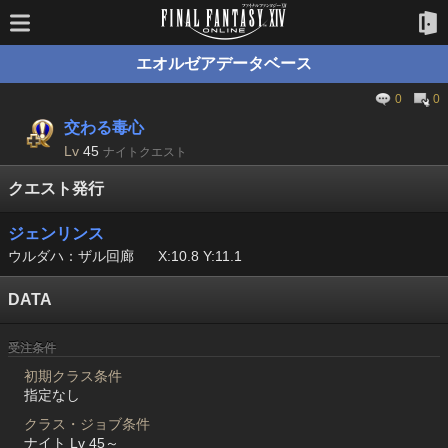
エオルゼアデータベース
0
0
交わる毒心
Lv
45
ナイトクエスト
クエスト発行
ジェンリンス
ウルダハ：ザル回廊
X:10.8 Y:11.1
DATA
受注条件
初期クラス条件
指定なし
クラス・ジョブ条件
ナイト Lv 45～