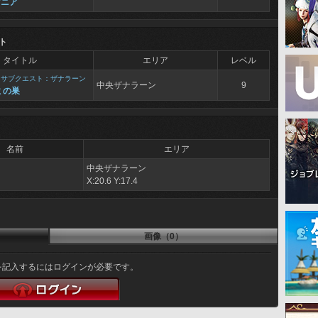
マニア
ト
タイトル
エリア
レベル
>
サブクエスト：ザナラーン
中央ザナラーン
9
ミの巣
名前
エリア
中央ザナラーン
X:20.6 Y:17.4
画像（0）
を記入するにはログインが必要です。