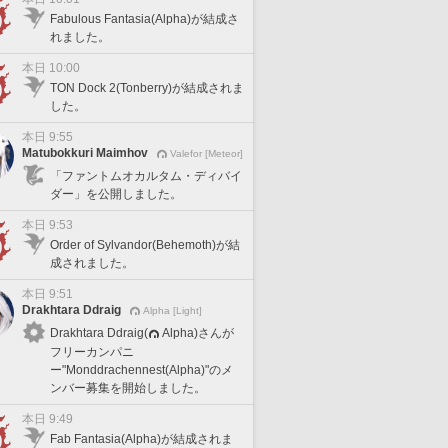
Fabulous Fantasia(Alpha)が結成さ
れました。
本日 10:00
TON Dock 2(Tonberry)が結成されま
した。
本日 9:55
Matubokkuri Maimhov
Valefor [Meteor]
「ファントムオカルタム・ディバイ
ダー」を公開しました。
本日 9:53
Order of Sylvandor(Behemoth)が結
成されました。
本日 9:51
Drakhtara Ddraig
Alpha [Light]
Drakhtara Ddraig(
Alpha)さんが
フリーカンパニ
ー"Monddrachennest(Alpha)"のメ
ンバー募集を開始しました。
本日 9:49
Fab Fantasia(Alpha)が結成されま