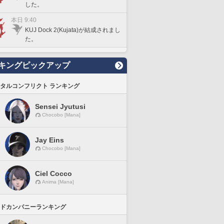
した。
本日 9:40
KUJ Dock 2(Kujata)が結成されまし
た。
キングピックアップ
タルコンフリクト ランキング
Sensei Jyutusi
Chocobo [Mana]
Jay Eins
Chocobo [Mana]
Ciel Cocco
Anima [Mana]
ドカンパニーランキング