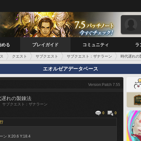
始める
プレイガイド
コミュニティ
ラ
ス
クエスト
サブクエスト
サブクエスト：ザナラーン
時代遅れの
エオルゼアデータベース
Version:Patch 7.55
代遅れの製錬法
サブクエスト：ザナラーン
0
0
行
ラーン
X:20.6 Y:18.4