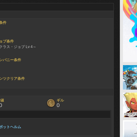
条件
ョブ条件
ラス・ジョブ Lv 4～
ンパニー条件
ンツクリア条件
験値
ギル
0
0
ポットヘルム