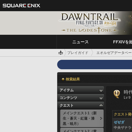
ニュース
FFXIVを
プレイガイド
エオルゼアデータベー
検索結果
アイテム
時
Lv 9
コンテンツ
クエスト
メインクエスト1（新
クエスト発
生・蒼天・紅蓮・漆
ゼゼダ
黒・暁月）
中央ザナ
メインクエスト2（黄