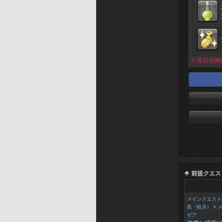
※選択報酬
前提クエス
メインクエスト
黒・暁月）
>
ゼア