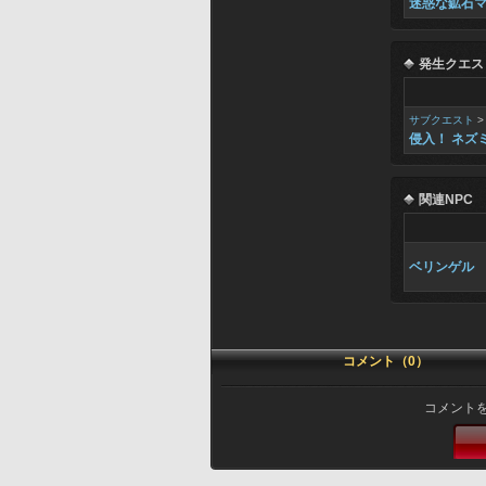
迷惑な鉱石
発生クエス
サブクエスト
侵入！ ネズ
関連NPC
ベリンゲル
コメント（0）
コメント