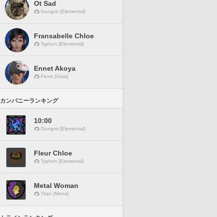
Ot Sad
Gungnir [Elemental]
Fransabelle Chloe
Typhon [Elemental]
Ennet Akoya
Fenrir [Gaia]
カンパニーランキング
10:00
Gungnir [Elemental]
Fleur Chloe
Typhon [Elemental]
Metal Woman
Titan [Mana]