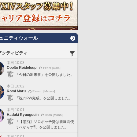
ュニティウォール
アクティビティ
本日 10:03
Coolto Roideloup
Fenrir [Gaia]
「今日の出来事」を公開しました。
本日 10:02
Romi Maru
Ramuh [Meteor]
「祝☆PW完成」を公開しました。
本日 10:01
Haduki Ryuuguuin
Ixion [Mana]
「【愚痴】ソロボッチ勢は新庭具使
うべからず⁈」を公開しました。
本日 10:01