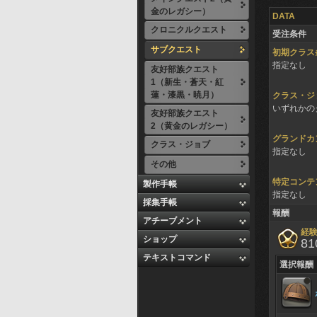
金のレガシー）
DATA
クロニクルクエスト
受注条件
サブクエスト
初期クラス
指定なし
友好部族クエスト
1（新生・蒼天・紅
蓮・漆黒・暁月）
クラス・ジ
いずれかのク
友好部族クエスト
2（黄金のレガシー）
グランドカ
クラス・ジョブ
指定なし
その他
特定コンテ
製作手帳
指定なし
採集手帳
報酬
アチーブメント
経
ショップ
81
テキストコマンド
選択報酬