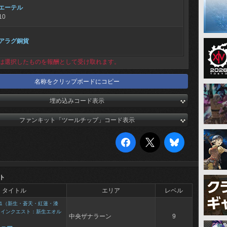
エーテル
10
アラグ銅貨
は選択したものを報酬として受け取れます。
名称をクリップボードにコピー
埋め込みコード表示
ファンキット「ツールチップ」コード表示
ト
タイトル
エリア
レベル
1（新生・蒼天・紅蓮・漆
メインクエスト：新生エオル
中央ザナラーン
9