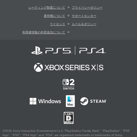
レーティング制度について
プライバシーポリシー
著作権について
サポートセンター
ライセンス
ルール＆ポリシー
利用者情報の外部送信について
©2026 Sony Interactive Entertainment LLC."PlayStation Family Mark", "PlayStation", "PS5
logo", "PS5", "PS4 logo" and "PS4" are registered trademarks or trademarks of Sony