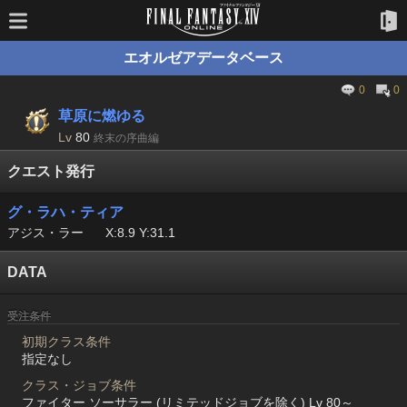
エオルゼアデータベース
0
0
草原に燃ゆる
Lv
80
終末の序曲編
クエスト発行
グ・ラハ・ティア
アジス・ラー
X:8.9 Y:31.1
DATA
受注条件
初期クラス条件
指定なし
クラス・ジョブ条件
ファイター ソーサラー (リミテッドジョブを除く) Lv 80～