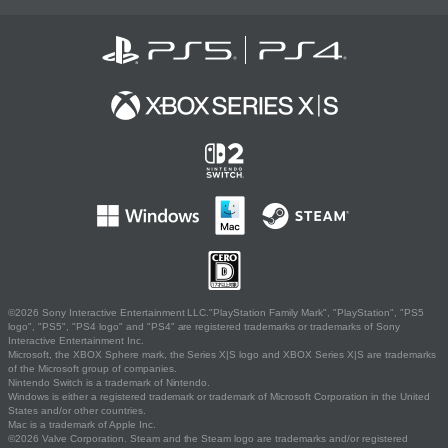
©2026 Sony Interactive Entertainment LLC."PlayStation Family Mark", "PlayStation", "PS5
logo", "PS5", "PS4 logo" and "PS4" are registered trademarks or trademarks of Sony
Interactive Entertainment Inc.
Microsoft, the XBOX Sphere mark, the Series X|S logo and XBOX Series X|S are trademarks
of the Microsoft group of companies.
Nintendo Switch is a trademark of Nintendo.
Windows is either a registered trademark or trademark of Microsoft Corporation in the United
States and/or other countries.
Mac is a trademark of Apple Inc.
©2026 Valve Corporation. Steam and the Steam logo are trademarks and/or registered