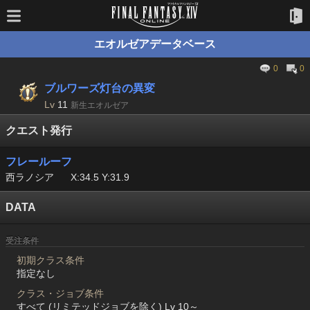
エオルゼアデータベース
0
0
ブルワーズ灯台の異変
Lv
11
新生エオルゼア
クエスト発行
フレールーフ
西ラノシア
X:34.5 Y:31.9
DATA
受注条件
初期クラス条件
指定なし
クラス・ジョブ条件
すべて (リミテッドジョブを除く) Lv 10～