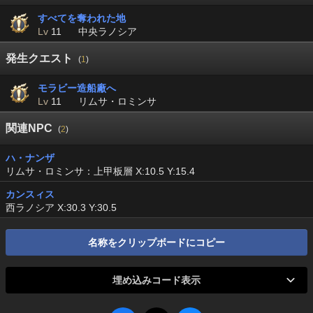
すべてを奪われた地
Lv
11
中央ラノシア
発生クエスト
(
1
)
モラビー造船廠へ
Lv
11
リムサ・ロミンサ
関連NPC
(
2
)
ハ・ナンザ
リムサ・ロミンサ：上甲板層 X:10.5 Y:15.4
カンスィス
西ラノシア X:30.3 Y:30.5
名称をクリップボードにコピー
埋め込みコード表示