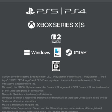
©2026 Sony Interactive Entertainment LLC."PlayStation Family Mark", "PlayStation", "PS5
logo", "PS5", "PS4 logo" and "PS4" are registered trademarks or trademarks of Sony
Interactive Entertainment Inc.
Microsoft, the XBOX Sphere mark, the Series X|S logo and XBOX Series X|S are trademarks
of the Microsoft group of companies.
Nintendo Switch is a trademark of Nintendo.
Windows is either a registered trademark or trademark of Microsoft Corporation in the United
States and/or other countries.
Mac is a trademark of Apple Inc.
©2026 Valve Corporation. Steam and the Steam logo are trademarks and/or registered
trademarks of Valve Corporation in the U.S. and/or other countries.