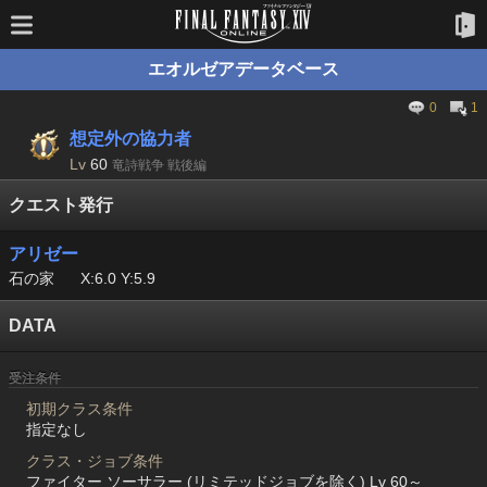
エオルゼアデータベース
0
1
想定外の協力者
Lv
60
竜詩戦争 戦後編
クエスト発行
アリゼー
石の家
X:6.0 Y:5.9
DATA
受注条件
初期クラス条件
指定なし
クラス・ジョブ条件
ファイター ソーサラー (リミテッドジョブを除く) Lv 60～