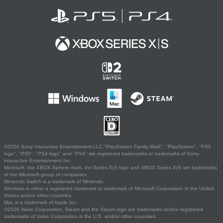
©2026 Sony Interactive Entertainment LLC."PlayStation Family Mark", "PlayStation", "PS5
logo", "PS5", "PS4 logo" and "PS4" are registered trademarks or trademarks of Sony
Interactive Entertainment Inc.
Microsoft, the XBOX Sphere mark, the Series X|S logo and XBOX Series X|S are trademarks
of the Microsoft group of companies.
Nintendo Switch is a trademark of Nintendo.
Windows is either a registered trademark or trademark of Microsoft Corporation in the United
States and/or other countries.
Mac is a trademark of Apple Inc.
©2026 Valve Corporation. Steam and the Steam logo are trademarks and/or registered
trademarks of Valve Corporation in the U.S. and/or other countries.