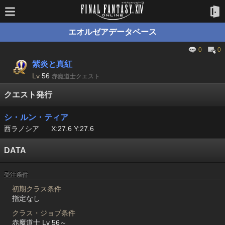
エオルゼアデータベース
0
0
紫炎と真紅
Lv
56
赤魔道士クエスト
クエスト発行
シ・ルン・ティア
西ラノシア
X:27.6 Y:27.6
DATA
受注条件
初期クラス条件
指定なし
クラス・ジョブ条件
赤魔道士 Lv 56～