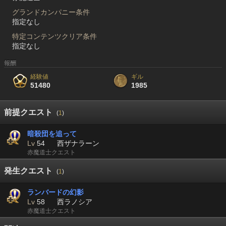
グランドカンパニー条件
指定なし
特定コンテンツクリア条件
指定なし
報酬
経験値
ギル
51480
1985
前提クエスト
(
1
)
暗殺団を追って
Lv
54
西ザナラーン
赤魔道士クエスト
発生クエスト
(
1
)
ランバードの幻影
Lv
58
西ラノシア
赤魔道士クエスト