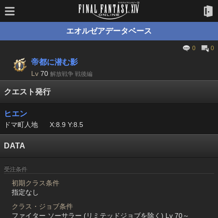
エオルゼアデータベース
0
0
帝都に潜む影
Lv
70
解放戦争 戦後編
クエスト発行
ヒエン
ドマ町人地
X:8.9 Y:8.5
DATA
受注条件
初期クラス条件
指定なし
クラス・ジョブ条件
ファイター ソーサラー (リミテッドジョブを除く) Lv 70～