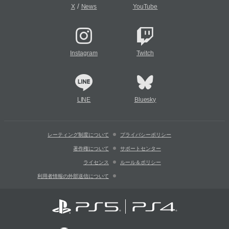
/
X
News
YouTube
Instagram
Twitch
LINE
Bluesky
レーティング制度について
プライバシーポリシー
著作権について
サポートセンター
ライセンス
ルール＆ポリシー
利用者情報の外部送信について