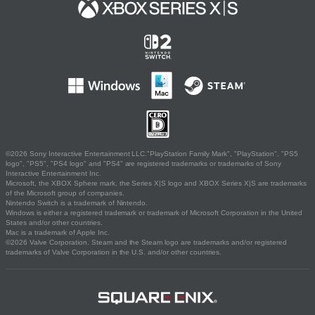
©2026 Sony Interactive Entertainment LLC."PlayStation Family Mark", "PlayStation", "PS5
logo", "PS5", "PS4 logo" and "PS4" are registered trademarks or trademarks of Sony
Interactive Entertainment Inc.
Microsoft, the XBOX Sphere mark, the Series X|S logo and XBOX Series X|S are trademarks
of the Microsoft group of companies.
Nintendo Switch is a trademark of Nintendo.
Windows is either a registered trademark or trademark of Microsoft Corporation in the United
States and/or other countries.
Mac is a trademark of Apple Inc.
©2026 Valve Corporation. Steam and the Steam logo are trademarks and/or registered
trademarks of Valve Corporation in the U.S. and/or other countries.