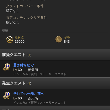
グランドカンパニー条件
指定なし
特定コンテンツクリア条件
指定なし
報酬
経験値
ギル
25000
843
前提クエスト
(
1
)
蒼き縁を紡ぐ
Lv
60
蒼天街
イシュガルド復興：ストーリークエスト
発生クエスト
(
1
)
それでも一歩、前へ
Lv
60
蒼天街
イシュガルド復興：ストーリークエスト