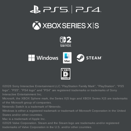
©2026 Sony Interactive Entertainment LLC."PlayStation Family Mark", "PlayStation", "PS5
logo", "PS5", "PS4 logo" and "PS4" are registered trademarks or trademarks of Sony
Interactive Entertainment Inc.
Microsoft, the XBOX Sphere mark, the Series X|S logo and XBOX Series X|S are trademarks
of the Microsoft group of companies.
Nintendo Switch is a trademark of Nintendo.
Windows is either a registered trademark or trademark of Microsoft Corporation in the United
States and/or other countries.
Mac is a trademark of Apple Inc.
©2026 Valve Corporation. Steam and the Steam logo are trademarks and/or registered
trademarks of Valve Corporation in the U.S. and/or other countries.