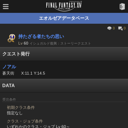
エオルゼアデータベース
0
0
持たざる者たちの思い
Lv
60
イシュガルド復興：ストーリークエスト
クエスト発行
ノアル
蒼天街
X:11.1 Y:14.5
DATA
受注条件
初期クラス条件
指定なし
クラス・ジョブ条件
いずれかのクラス・ジョブ Lv 60～