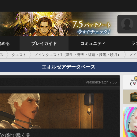
始める
プレイガイド
コミュニティ
ラ
ス
クエスト
メインクエスト1（新生・蒼天・紅蓮・漆黒・暁月）
メイ
エオルゼアデータベース
Version:Patch 7.55
宝の影で蠢く闇