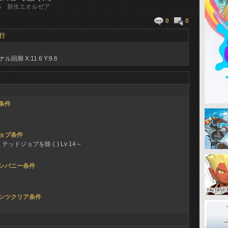
4
新生エオルゼア
0
0
行
ナル回廊
X:11.6 Y:9.6
条件
ョブ条件
ミテッドジョブを除く) Lv 14～
ンパニー条件
ンツクリア条件