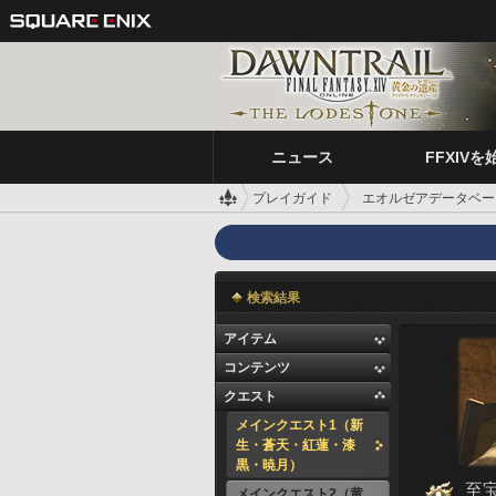
ニュース
FFXIVを
プレイガイド
エオルゼアデータベー
検索結果
アイテム
コンテンツ
クエスト
メインクエスト1（新
生・蒼天・紅蓮・漆
黒・暁月）
至
メインクエスト2（黄