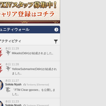
ュニティウォール
アクティビティ
本日 11:29
Mikado(Odin)が結成されました。
本日 11:28
YellowSubmarine(Odin)が結成され
ました。
本日 11:27
Soloia Nyah
Tonberry [Elemental]
「FTM Clear gposes」を公開しま
した。
本日 11:23
Soloia Nyah
Tonberry [Elemental]