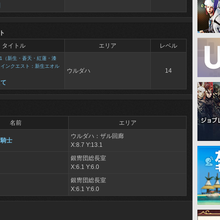
団
ト
タイトル
エリア
レベル
1（新生・蒼天・紅蓮・漆
メインクエスト：新生エオル
ウルダハ
14
えて
名前
エリア
ウルダハ：ザル回廊
衛騎士
X:8.7 Y:13.1
銀冑団総長室
X:6.1 Y:6.0
銀冑団総長室
X:6.1 Y:6.0