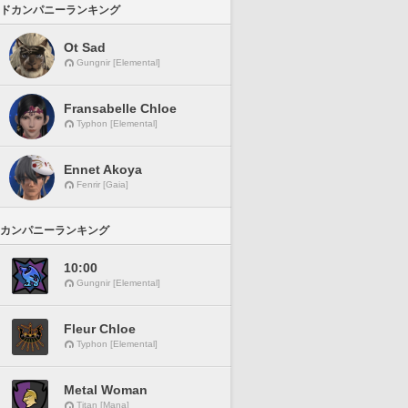
ドカンパニーランキング
Ot Sad
Gungnir [Elemental]
Fransabelle Chloe
Typhon [Elemental]
Ennet Akoya
Fenrir [Gaia]
カンパニーランキング
10:00
Gungnir [Elemental]
Fleur Chloe
Typhon [Elemental]
Metal Woman
Titan [Mana]