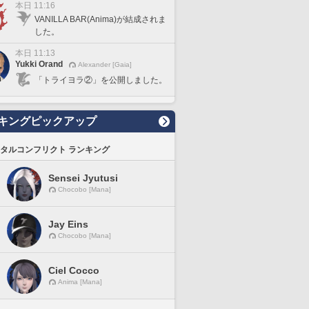
本日 11:16
VANILLA BAR(Anima)が結成されま
した。
本日 11:13
Yukki Orand
Alexander [Gaia]
「トライヨラ②」を公開しました。
キングピックアップ
タルコンフリクト ランキング
Sensei Jyutusi
Chocobo [Mana]
Jay Eins
Chocobo [Mana]
Ciel Cocco
Anima [Mana]