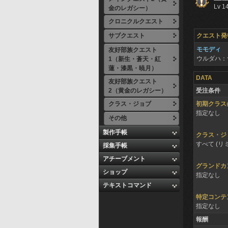
Lv 1
金のレガシー）
クロニクルクエスト
サブクエスト
クエスト発
モモディ
友好部族クエスト
ウルダハ：
1（新生・蒼天・紅
蓮・漆黒・暁月）
DATA
友好部族クエスト
2（黄金のレガシー）
受注条件
クラス・ジョブ
初期クラス
指定なし
その他
製作手帳
クラス・ジ
すべて (リ
採集手帳
アチーブメント
グランドカ
ショップ
指定なし
テキストコマンド
特定コンテ
指定なし
報酬