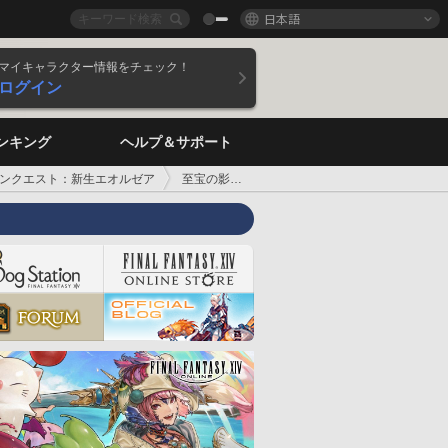
日本語
マイキャラクター情報をチェック！
ログイン
ンキング
ヘルプ＆サポート
ンクエスト：新生エオルゼア
至宝の影で蠢く闇