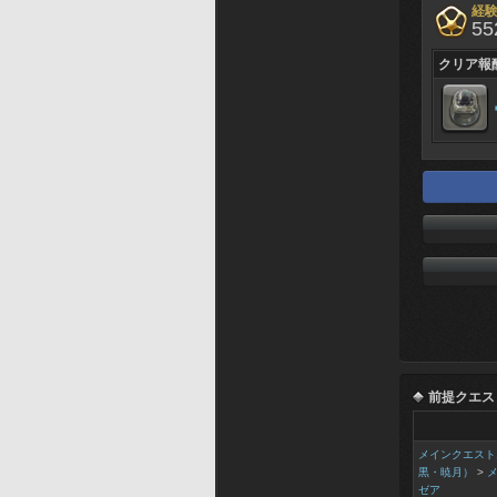
経
55
クリア報
前提クエス
メインクエスト
黒・暁月）
>
ゼア