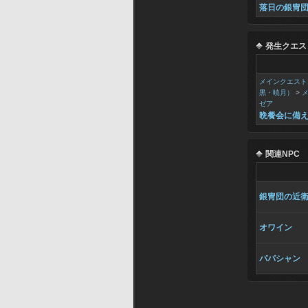
落日の銀冑
発生クエス
メインクエスト
黒・暁月）
>
ゼア
晩餐会に備
関連NPC
銀冑団の近
オワイン
パパシャン