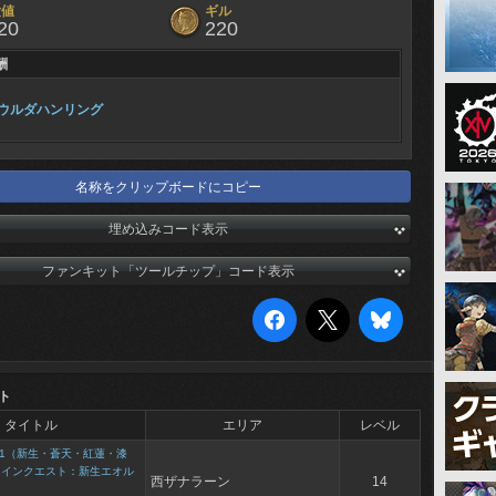
験値
ギル
20
220
酬
ウルダハンリング
名称をクリップボードにコピー
埋め込みコード表示
ファンキット「ツールチップ」コード表示
ト
タイトル
エリア
レベル
1（新生・蒼天・紅蓮・漆
メインクエスト：新生エオル
西ザナラーン
14