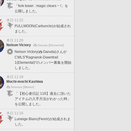
「fork tower : magic clears ~ !」を
公開しました。
本日 11:22
FULLMOON(Carbuncle)が結成され
ました。
本日 11:20
Nelson Victory
Garuda [Elemental]
Nelson Victory(
Garuda)さんが
CWLS"Ragnarok-Dawntrail
1(Elemental)"のメンバー募集を開始
しました。
本日 11:18
Mochi-mochi Kashiwa
Zeromus [Meteor]
「【初心者日記 116】過去に頂いた
アイテムの入手方法がわかった時」
を公開しました。
本日 11:16
Luneige Blanc(Fenrir)が結成されま
した。