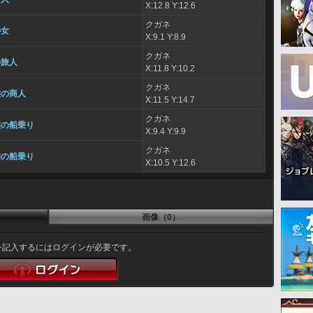
X:12.8 Y:12.6
クガネ
の女
X:9.1 Y:8.9
クガネ
の旅人
X:11.8 Y:10.2
クガネ
族の商人
X:11.5 Y:14.7
クガネ
族の船乗り
X:9.4 Y:9.9
クガネ
族の船乗り
X:10.5 Y:12.6
画像（0）
を記入するにはログインが必要です。