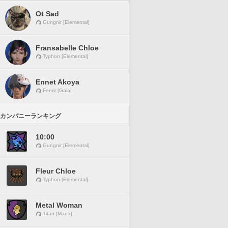
Ot Sad
Gungnir [Elemental]
Fransabelle Chloe
Typhon [Elemental]
Ennet Akoya
Fenrir [Gaia]
カンパニーランキング
10:00
Gungnir [Elemental]
Fleur Chloe
Typhon [Elemental]
Metal Woman
Titan [Mana]