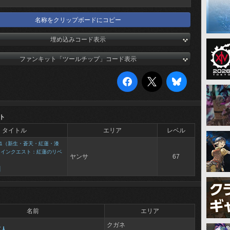
名称をクリップボードにコピー
埋め込みコード表示
ファンキット「ツールチップ」コード表示
ト
タイトル
エリア
レベル
1（新生・蒼天・紅蓮・漆
メインクエスト：紅蓮のリベ
ヤンサ
67
国
名前
エリア
クガネ
商人