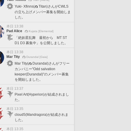
Yuki- Xfinns(
Titan)さんがCWLS
の立ち上げメンバー募集を開始しま
した。
本日 13:38
Pad Alice
Kujata [Elemental]
「絶妖星乱舞 最初から MT ST
D1 D3 募集中」を公開しました。
本日 13:38
Mar Tity
Durandal [Gaia]
Mar Tity(
Durandal)さんがフリー
カンパニー"Odd salvation
keeper(Durandal)"のメンバー募集
を開始しました。
本日 13:37
Pixel Art(Hyperion)が結成されまし
た。
本日 13:35
cloud5(Mandragora)が結成されま
した。
本日 13:35