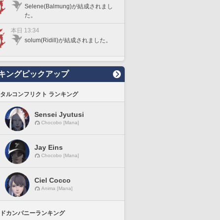
Selene(Balmung)が結成されまし
た。
本日 13:34
solum(Ridill)が結成されました。
キングピックアップ
タルコンフリクト ランキング
Sensei Jyutusi
Chocobo [Mana]
Jay Eins
Chocobo [Mana]
Ciel Cocco
Anima [Mana]
ドカンパニーランキング