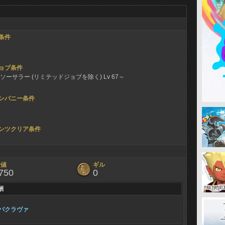
条件
ョブ条件
ソーサラー (リミテッドジョブを除く) Lv 67～
ンパニー条件
ンツクリア条件
験値
ギル
750
0
酬
バクラヴァ