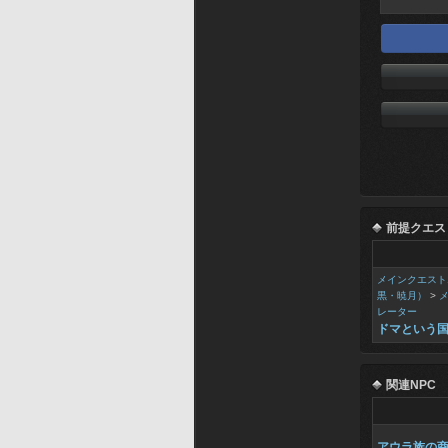
前提クエス
メインクエスト
黒・暁月）
>
レーター
ドマという
関連NPC
アウラ族の