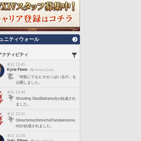
ュニティウォール
アクティビティ
本日 13:45
Kyrie Fionn
Tiamat [Gaia]
「何処にでもヒカセンはいるの」を
公開しました。
本日 13:44
Shooting Star(Bahamut)が結成され
ました。
本日 13:41
Omochimochimochi(Pandaemoniu
m)が結成されました。
本日 13:39
Yuki- Xfinns
Titan [Mana]