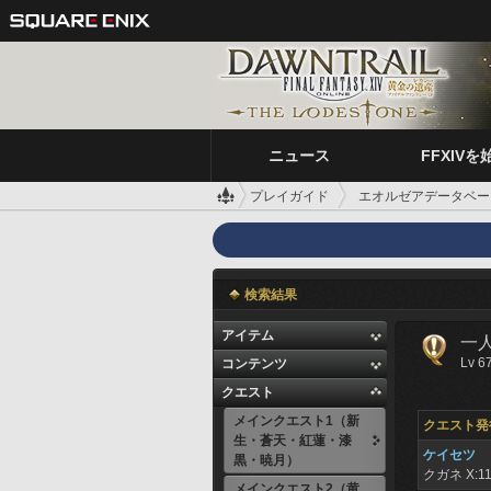
ニュース
FFXIVを
プレイガイド
エオルゼアデータベー
検索結果
アイテム
一
Lv 6
コンテンツ
クエスト
メインクエスト1（新
クエスト発
生・蒼天・紅蓮・漆
ケイセツ
黒・暁月）
クガネ
X:11
メインクエスト2（黄