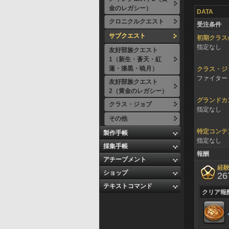
金のレガシー）
DATA
クロニクルクエスト
受注条件
サブクエスト
初期クラス
指定なし
友好部族クエスト
1（新生・蒼天・紅
蓮・漆黒・暁月）
クラス・ジ
ファイター 
友好部族クエスト
2（黄金のレガシー）
グランドカ
クラス・ジョブ
指定なし
その他
特定コンテ
製作手帳
指定なし
採集手帳
報酬
アチーブメント
経
ショップ
26
テキストコマンド
クリア報