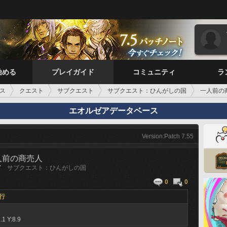
始める
プレイガイド
コミュニティ
ラ
ス
クエスト
サブクエスト
サブクエスト：ひんがしの国
一人前の
エオルゼアデータベース
Version:Patch 7.55
人前の商売人
7
サブクエスト：ひんがしの国
0
0
行
.1 Y:8.9