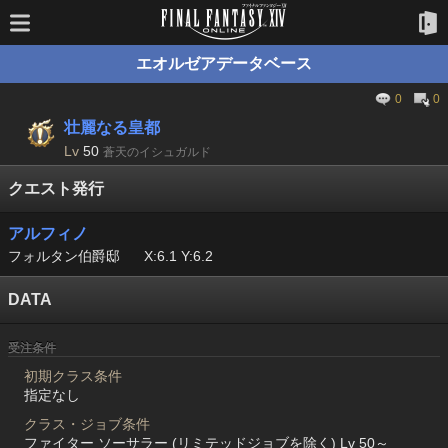
エオルゼアデータベース
0
0
壮麗なる皇都
Lv
50
蒼天のイシュガルド
クエスト発行
アルフィノ
フォルタン伯爵邸
X:6.1 Y:6.2
DATA
受注条件
初期クラス条件
指定なし
クラス・ジョブ条件
ファイター ソーサラー (リミテッドジョブを除く) Lv 50～