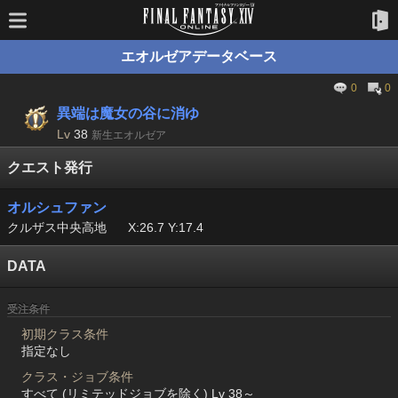
エオルゼアデータベース
0
0
異端は魔女の谷に消ゆ
Lv
38
新生エオルゼア
クエスト発行
オルシュファン
クルザス中央高地
X:26.7 Y:17.4
DATA
受注条件
初期クラス条件
指定なし
クラス・ジョブ条件
すべて (リミテッドジョブを除く) Lv 38～