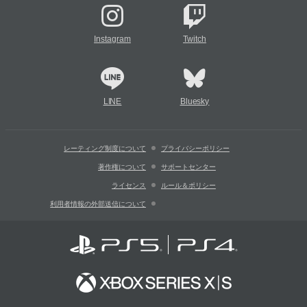
Instagram
Twitch
LINE
Bluesky
レーティング制度について
プライバシーポリシー
著作権について
サポートセンター
ライセンス
ルール＆ポリシー
利用者情報の外部送信について