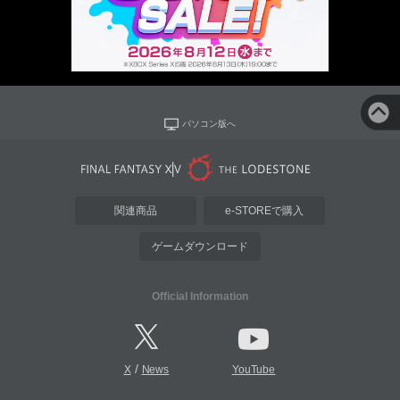
パソコン版へ
関連商品
e-STOREで購入
ゲームダウンロード
Official Information
/
X
News
YouTube