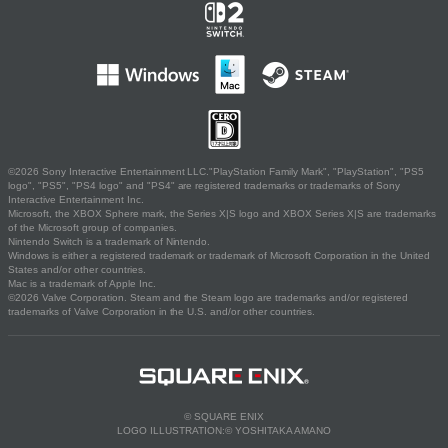
©2026 Sony Interactive Entertainment LLC."PlayStation Family Mark", "PlayStation", "PS5
logo", "PS5", "PS4 logo" and "PS4" are registered trademarks or trademarks of Sony
Interactive Entertainment Inc.
Microsoft, the XBOX Sphere mark, the Series X|S logo and XBOX Series X|S are trademarks
of the Microsoft group of companies.
Nintendo Switch is a trademark of Nintendo.
Windows is either a registered trademark or trademark of Microsoft Corporation in the United
States and/or other countries.
Mac is a trademark of Apple Inc.
©2026 Valve Corporation. Steam and the Steam logo are trademarks and/or registered
trademarks of Valve Corporation in the U.S. and/or other countries.
© SQUARE ENIX
LOGO ILLUSTRATION:© YOSHITAKA AMANO