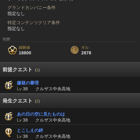
グランドカンパニー条件
指定なし
特定コンテンツクリア条件
指定なし
報酬
経験値
ギル
18800
2878
前提クエスト
(
1
)
嫌疑の審理
Lv
38
クルザス中央高地
発生クエスト
(
2
)
あの日の空に見たものは
Lv
38
クルザス中央高地
とこしえの絆
Lv
38
クルザス中央高地