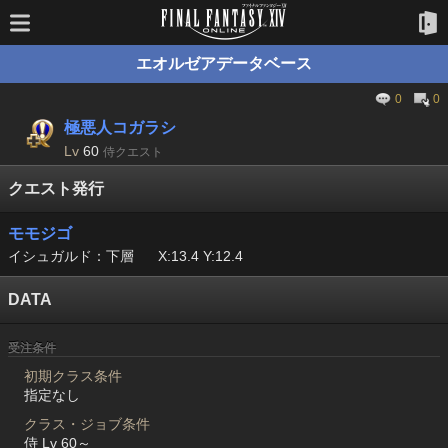
エオルゼアデータベース
0
0
極悪人コガラシ
Lv
60
侍クエスト
クエスト発行
モモジゴ
イシュガルド：下層
X:13.4 Y:12.4
DATA
受注条件
初期クラス条件
指定なし
クラス・ジョブ条件
侍 Lv 60～