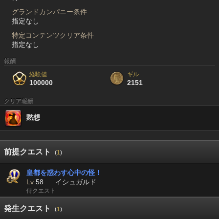
グランドカンパニー条件
指定なし
特定コンテンツクリア条件
指定なし
報酬
経験値
ギル
100000
2151
クリア報酬
黙想
前提クエスト
(
1
)
皇都を惑わす心中の怪！
Lv
58
イシュガルド
侍クエスト
発生クエスト
(
1
)