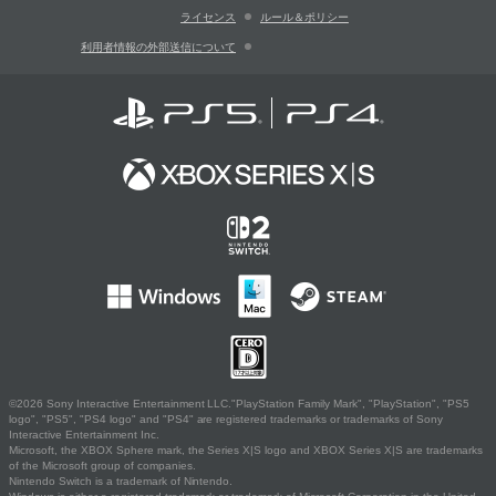
ライセンス
ルール＆ポリシー
利用者情報の外部送信について
©2026 Sony Interactive Entertainment LLC."PlayStation Family Mark", "PlayStation", "PS5
logo", "PS5", "PS4 logo" and "PS4" are registered trademarks or trademarks of Sony
Interactive Entertainment Inc.
Microsoft, the XBOX Sphere mark, the Series X|S logo and XBOX Series X|S are trademarks
of the Microsoft group of companies.
Nintendo Switch is a trademark of Nintendo.