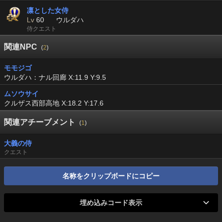
凛とした女侍
Lv
60
ウルダハ
侍クエスト
関連NPC
(
2
)
モモジゴ
ウルダハ：ナル回廊 X:11.9 Y:9.5
ムソウサイ
クルザス西部高地 X:18.2 Y:17.6
関連アチーブメント
(
1
)
大義の侍
クエスト
名称をクリップボードにコピー
埋め込みコード表示