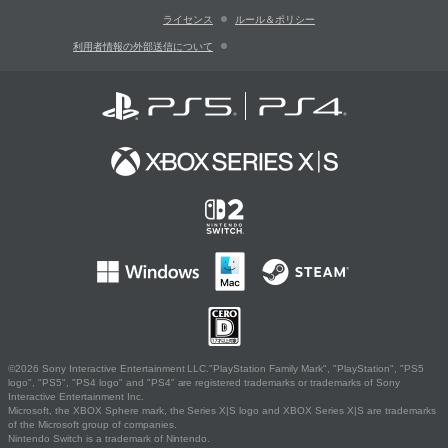
ライセンス
ルール＆ポリシー
利用者情報の外部送信について
©2026 Sony Interactive Entertainment LLC."PlayStation Family Mark", "PlayStation", "PS5
logo", "PS5", "PS4 logo" and "PS4" are registered trademarks or trademarks of Sony
Interactive Entertainment Inc.
Microsoft, the XBOX Sphere mark, the Series X|S logo and XBOX Series X|S are trademarks
of the Microsoft group of companies.
Nintendo Switch is a trademark of Nintendo.