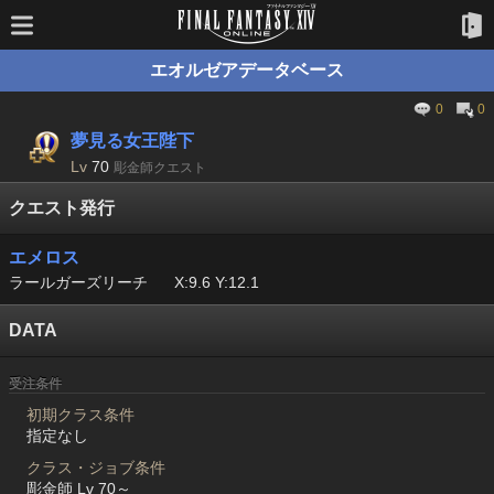
エオルゼアデータベース
0
0
夢見る女王陛下
Lv
70
彫金師クエスト
クエスト発行
エメロス
ラールガーズリーチ
X:9.6 Y:12.1
DATA
受注条件
初期クラス条件
指定なし
クラス・ジョブ条件
彫金師 Lv 70～