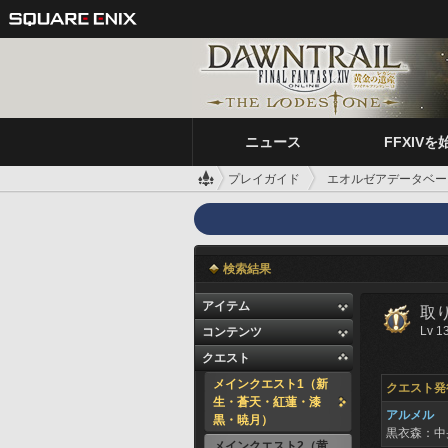
ニュース
FFXIVを
プレイガイド
エオルゼアデータベー
検索結果
アイテム
取
Lv 1
コンテンツ
クエスト
メインクエスト1（新
クエスト発
生・蒼天・紅蓮・漆
アルメル
黒・暁月）
黒衣森：中
メインクエスト2（黄