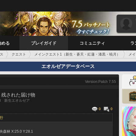
始める
プレイガイド
コミュニティ
ラ
ス
クエスト
メインクエスト1（新生・蒼天・紅蓮・漆黒・暁月）
メイ
エオルゼアデータベース
Version:Patch 7.55
り残された届け物
3
新生エオルゼア
0
0
行
央森林
X:25.0 Y:28.1