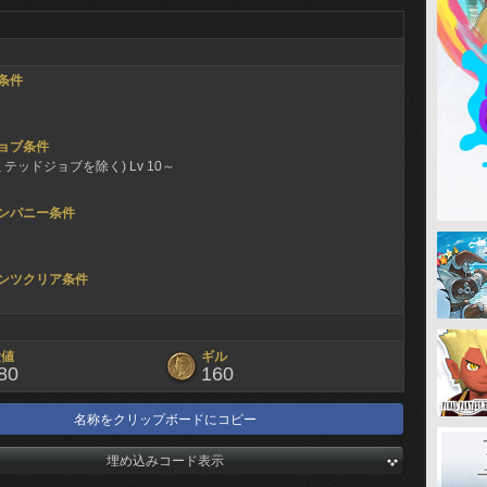
条件
ョブ条件
ミテッドジョブを除く) Lv 10～
ンパニー条件
ンツクリア条件
験値
ギル
80
160
名称をクリップボードにコピー
埋め込みコード表示