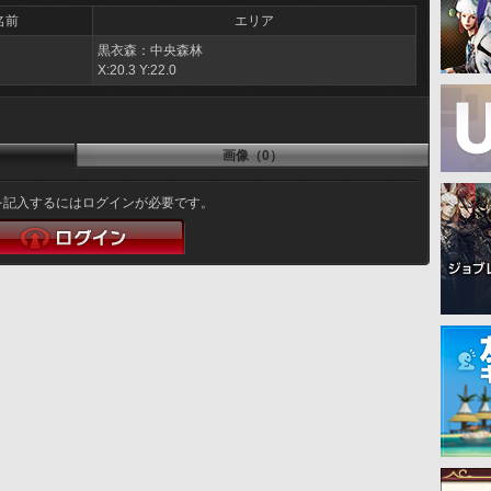
名前
エリア
黒衣森：中央森林
X:20.3 Y:22.0
画像（0）
を記入するにはログインが必要です。