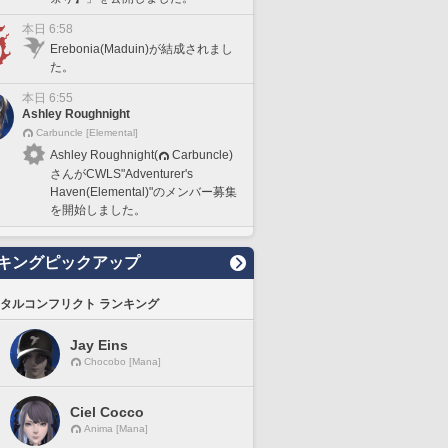
本日 6:58
Erebonia(Maduin)が結成されまし
た。
本日 6:55
Ashley Roughnight
Carbuncle [Elemental]
Ashley Roughnight(
Carbuncle)
さんがCWLS"Adventurer's
Haven(Elemental)"のメンバー募集
を開始しました。
キングピックアップ
タルコンフリクト ランキング
Jay Eins
Chocobo [Mana]
Ciel Cocco
Anima [Mana]