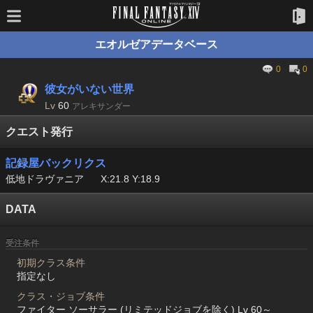
エオルゼアデータベース
0
0
彼女がいない世界
Lv
60
アレキサンダー
クエスト発行
記録屋バックリクス
低地ドラヴァニア
X:21.8 Y:18.9
DATA
受注条件
初期クラス条件
指定なし
クラス・ジョブ条件
ファイター ソーサラー (リミテッドジョブを除く) Lv 60～