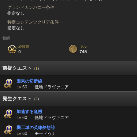
グランドカンパニー条件
指定なし
特定コンテンツクリア条件
指定なし
報酬
経験値
ギル
0
745
前提クエスト
(
1
)
因果の切断線
Lv
60
低地ドラヴァニア
発生クエスト
(
2
)
加速する危機
Lv
60
低地ドラヴァニア
機工城の英雄夢想詩
Lv
60
モードゥナ