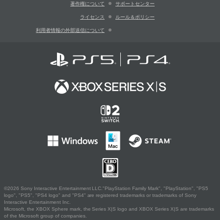
著作権について
サポートセンター
ライセンス
ルール＆ポリシー
利用者情報の外部送信について
©2026 Sony Interactive Entertainment LLC."PlayStation Family Mark", "PlayStation", "PS5
logo", "PS5", "PS4 logo" and "PS4" are registered trademarks or trademarks of Sony
Interactive Entertainment Inc.
Microsoft, the XBOX Sphere mark, the Series X|S logo and XBOX Series X|S are trademarks
of the Microsoft group of companies.