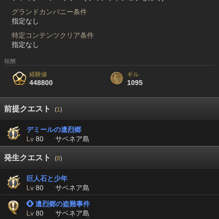
グランドカンパニー条件
指定なし
特定コンテンツクリア条件
指定なし
報酬
経験値
ギル
448800
1095
前提クエスト
(
1
)
デミールの遺烈郷
Lv
80
サベネア島
発生クエスト
(
8
)
巨人石と少年
Lv
80
サベネア島
 遺烈郷の盗難事件
Lv
80
サベネア島