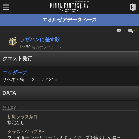
エオルゼアデータベース
0
0
ラザハンに差す影
Lv
80
暁月のフィナーレ
クエスト発行
ニッダーナ
サベネア島
X:11.7 Y:24.5
DATA
受注条件
初期クラス条件
指定なし
クラス・ジョブ条件
ファイター ソーサラー (リミテッドジョブを除く) Lv 80～