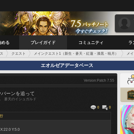
始める
プレイガイド
コミュニティ
ラ
ス
クエスト
メインクエスト1（新生・蒼天・紅蓮・漆黒・暁月）
メイ
エオルゼアデータベース
Version:Patch 7.55
ウバーンを追って
1
蒼天のイシュガルド
0
0
行
ナ
X:22.0 Y:5.0