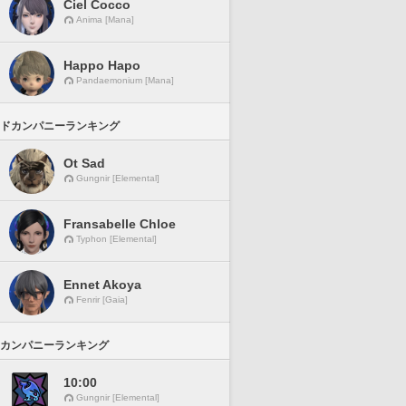
Ciel Cocco
Anima [Mana]
Happo Hapo
Pandaemonium [Mana]
ドカンパニーランキング
Ot Sad
Gungnir [Elemental]
Fransabelle Chloe
Typhon [Elemental]
Ennet Akoya
Fenrir [Gaia]
カンパニーランキング
10:00
Gungnir [Elemental]