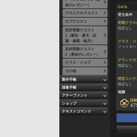
金のレガシー）
DATA
クロニクルクエスト
受注条件
サブクエスト
初期クラス
指定なし
友好部族クエスト
1（新生・蒼天・紅
蓮・漆黒・暁月）
クラス・ジ
ファイター 
友好部族クエスト
2（黄金のレガシー）
グランドカ
クラス・ジョブ
指定なし
その他
特定コンテ
製作手帳
指定なし
採集手帳
報酬
アチーブメント
経
ショップ
47
テキストコマンド