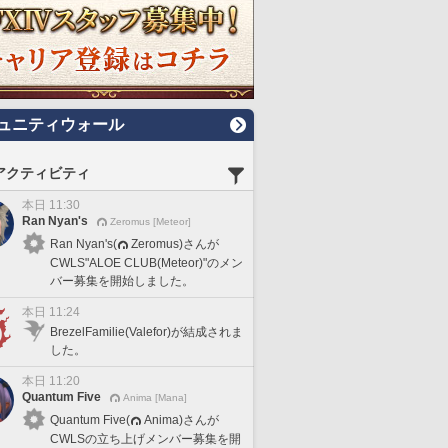
ュニティウォール
アクティビティ
本日 11:30
Ran Nyan's
Zeromus [Meteor]
Ran Nyan's(
Zeromus)さんが
CWLS"ALOE CLUB(Meteor)"のメン
バー募集を開始しました。
本日 11:24
BrezelFamilie(Valefor)が結成されま
した。
本日 11:20
Quantum Five
Anima [Mana]
Quantum Five(
Anima)さんが
CWLSの立ち上げメンバー募集を開