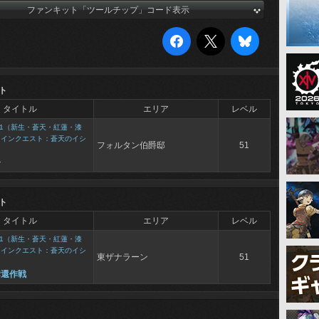
ファンキット「ツールチップ」コード表示
ト
タイトル
エリア
レベル
1（新生・蒼天・紅蓮・漆
メインクエスト：蒼天のイシ
フォルタン伯爵邸
51
今
ト
タイトル
エリア
レベル
1（新生・蒼天・紅蓮・漆
メインクエスト：蒼天のイシ
東ザナラーン
51
奪還作戦