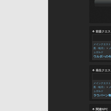
前提クエス
メインクエスト
黒・暁月）
>
ュガルド
ウルダハの
発生クエス
メインクエスト
黒・暁月）
>
ュガルド
ラウバーン
関連NPC