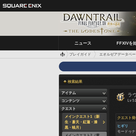
ニュース
FFXIVを
プレイガイド
エオルゼアデータベー
検索結果
アイテム
ラ
Lv 5
コンテンツ
クエスト
メインクエスト1（新
クエスト発
生・蒼天・紅蓮・漆
ヒギリ
黒・暁月）
モードゥ
メインクエスト2（黄