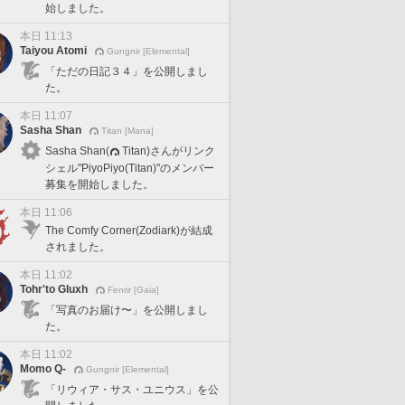
始しました。
本日 11:13
Taiyou Atomi
Gungnir [Elemental]
「ただの日記３４」を公開しまし
た。
本日 11:07
Sasha Shan
Titan [Mana]
Sasha Shan(
Titan)さんがリンク
シェル"PiyoPiyo(Titan)"のメンバー
募集を開始しました。
本日 11:06
The Comfy Corner(Zodiark)が結成
されました。
本日 11:02
Tohr'to Gluxh
Fenrir [Gaia]
「写真のお届け〜」を公開しまし
た。
本日 11:02
Momo Q-
Gungnir [Elemental]
「リウィア・サス・ユニウス」を公