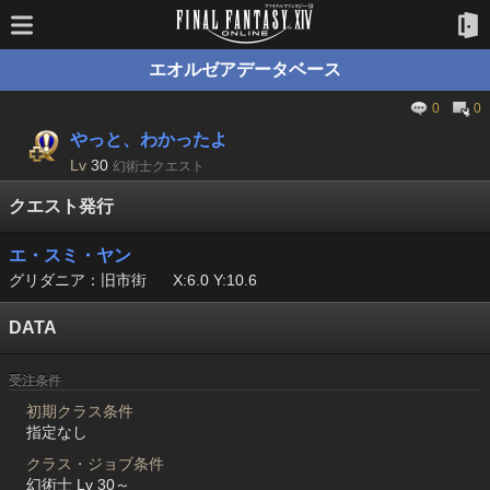
エオルゼアデータベース
0
0
やっと、わかったよ
Lv
30
幻術士クエスト
クエスト発行
エ・スミ・ヤン
グリダニア：旧市街
X:6.0 Y:10.6
DATA
受注条件
初期クラス条件
指定なし
クラス・ジョブ条件
幻術士 Lv 30～