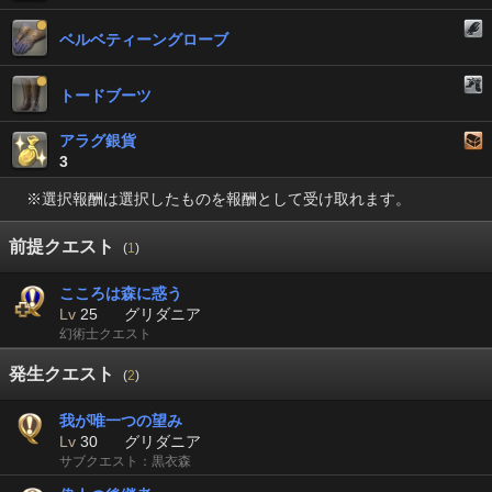
ベルベティーングローブ
トードブーツ
アラグ銀貨
3
※選択報酬は選択したものを報酬として受け取れます。
前提クエスト
(
1
)
こころは森に惑う
Lv
25
グリダニア
幻術士クエスト
発生クエスト
(
2
)
我が唯一つの望み
Lv
30
グリダニア
サブクエスト：黒衣森