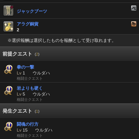
ジャックブーツ
アラグ銅貨
2
※選択報酬は選択したものを報酬として受け取れます。
前提クエスト
(
2
)
拳の一撃
Lv
1
ウルダハ
格闘士クエスト
岩よりも硬く
Lv
5
ウルダハ
格闘士クエスト
発生クエスト
(
1
)
闘魂の行方
Lv
15
ウルダハ
格闘士クエスト