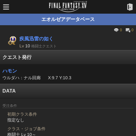
エオルゼアデータベース
0
0
疾風迅雷の如く
Lv
10
格闘士クエスト
クエスト発行
ハモン
ウルダハ：ナル回廊
X:9.7 Y:10.3
DATA
受注条件
初期クラス条件
指定なし
クラス・ジョブ条件
格闘士 Lv 10～