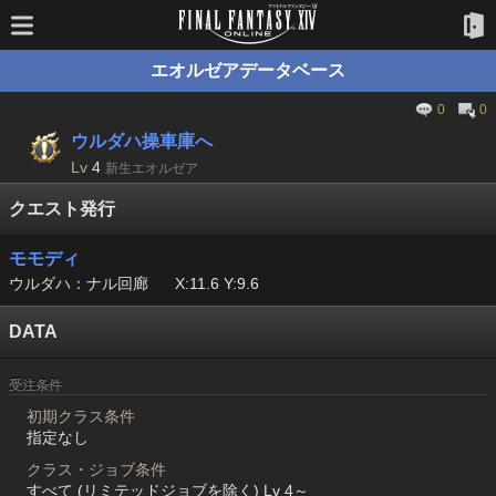
エオルゼアデータベース
0
0
ウルダハ操車庫へ
Lv
4
新生エオルゼア
クエスト発行
モモディ
ウルダハ：ナル回廊
X:11.6 Y:9.6
DATA
受注条件
初期クラス条件
指定なし
クラス・ジョブ条件
すべて (リミテッドジョブを除く) Lv 4～