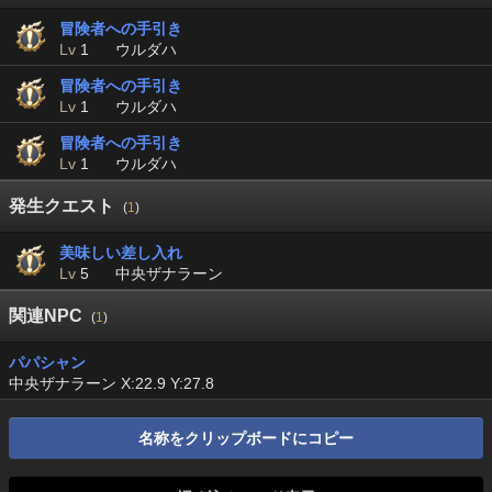
冒険者への手引き
Lv
1
ウルダハ
冒険者への手引き
Lv
1
ウルダハ
冒険者への手引き
Lv
1
ウルダハ
発生クエスト
(
1
)
美味しい差し入れ
Lv
5
中央ザナラーン
関連NPC
(
1
)
パパシャン
中央ザナラーン X:22.9 Y:27.8
名称をクリップボードにコピー