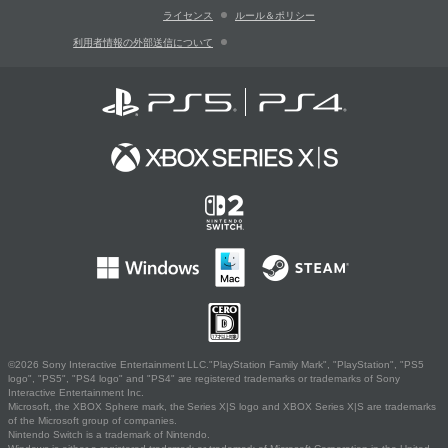
ライセンス
ルール＆ポリシー
利用者情報の外部送信について
©2026 Sony Interactive Entertainment LLC."PlayStation Family Mark", "PlayStation", "PS5
logo", "PS5", "PS4 logo" and "PS4" are registered trademarks or trademarks of Sony
Interactive Entertainment Inc.
Microsoft, the XBOX Sphere mark, the Series X|S logo and XBOX Series X|S are trademarks
of the Microsoft group of companies.
Nintendo Switch is a trademark of Nintendo.