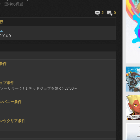
0
蛮神の脅威
2
0
行
ェ
0 Y:4.9
条件
ョブ条件
ソーサラー (リミテッドジョブを除く) Lv 50～
ンパニー条件
ンツクリア条件