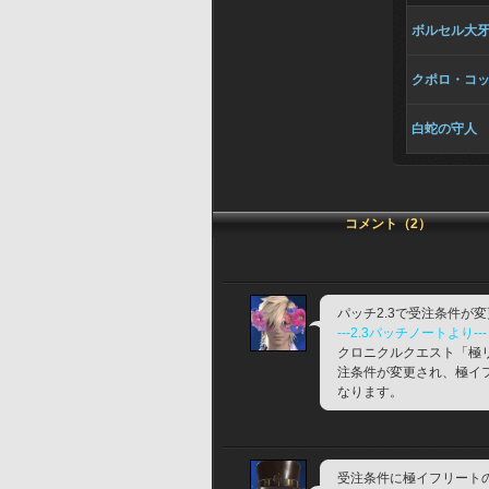
ボルセル大
クポロ・コ
白蛇の守人
コメント（2）
パッチ2.3で受注条件が
---2.3パッチノートより---
クロニクルクエスト「極リ
注条件が変更され、極イ
なります。
受注条件に極イフリート