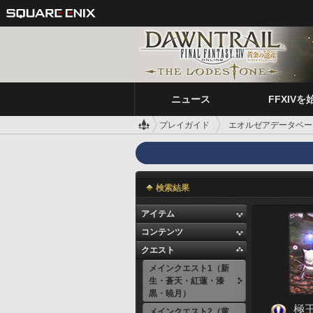
ニュース
FFXIVを
プレイガイド
エオルゼアデータベー
検索結果
アイテム
コンテンツ
クエスト
メインクエスト1（新
生・蒼天・紅蓮・漆
黒・暁月）
極王
メインクエスト2（黄