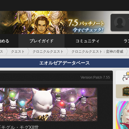
始める
プレイガイド
コミュニティ
ラ
ス
クエスト
クロニクルクエスト
クロニクルクエスト：蛮神の脅威
エオルゼアデータベース
Version:Patch 7.55
モグル・モグXII世