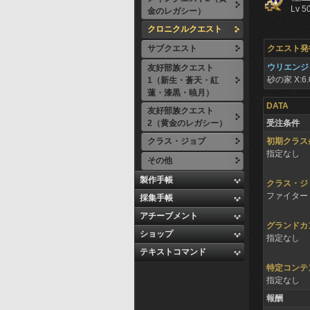
Lv 5
金のレガシー）
クロニクルクエスト
サブクエスト
クエスト発
ウリエンジ
友好部族クエスト
砂の家
X:6.
1（新生・蒼天・紅
蓮・漆黒・暁月）
DATA
友好部族クエスト
2（黄金のレガシー）
受注条件
クラス・ジョブ
初期クラス
指定なし
その他
製作手帳
クラス・ジ
ファイター 
採集手帳
アチーブメント
グランドカ
ショップ
指定なし
テキストコマンド
特定コンテ
指定なし
報酬