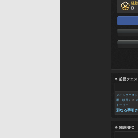
経
0
前提クエス
メインクエスト
黒・暁月）
>
トーリー
邪なる手引
関連NPC