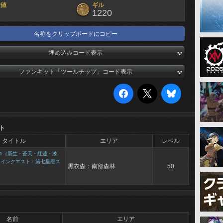
験値
ギル
1220
名称をクリップボードにコピー
埋め込みコード表示
ファンキット「ツールチップ」コード表示
ト
タイトル
エリア
レベル
1（新生・蒼天・紅蓮・漆
メインクエスト：第七星暦ス
黒衣森：南部森林
50
き
名前
エリア