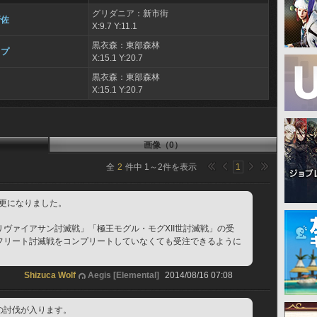
グリダニア：新市街
牙佐
X:9.7 Y:11.1
黒衣森：東部森林
ップ
X:15.1 Y:20.7
黒衣森：東部森林
X:15.1 Y:20.7
画像（0）
全
2
件中
1
～
2
件を表示
1
変更になりました。
ヴァイアサン討滅戦」「極王モグル・モグXII世討滅戦」の受
フリート討滅戦をコンプリートしていなくても受注できるように
Shizuca Wolf
Aegis [Elemental]
2014/08/16 07:08
の討伐が入ります。