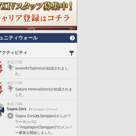
ュニティウォール
アクティビティ
本日 7:09
seventh(Typhon)が結成されまし
た。
本日 7:09
Sakura Helena(Ixion)が結成されま
した。
本日 7:08
Sagna Zors
Spriggan [Chaos]
Sagna Zors(
Spriggan)さんがフ
リーカンパニ
ー"Angalagon(Spriggan)"のメンバ
ー募集を開始しました。