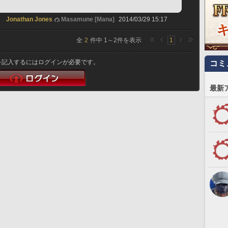
Jonathan Jones
Masamune [Mana]
2014/03/29 15:17
全
2
件中
1
～
2
件を表示
1
を記入するにはログインが必要です。
コミ
最新