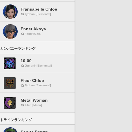
Fransabelle Chloe
Typhon [Elemental]
Ennet Akoya
Fenrir [Gaia]
カンパニーランキング
10:00
Gungnir [Elemental]
Fleur Chloe
Typhon [Elemental]
Metal Woman
Titan [Mana]
トラインランキング