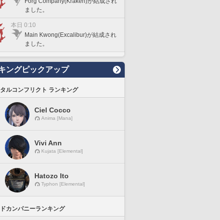
Forg Company(Kraken)が結成され
ました。
本日 0:10
Main Kwong(Excalibur)が結成され
ました。
キングピックアップ
タルコンフリクト ランキング
Ciel Cocco
Anima [Mana]
Vivi Ann
Kujata [Elemental]
Hatozo Ito
Typhon [Elemental]
ドカンパニーランキング