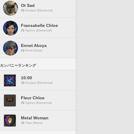
Ot Sad
Gungnir [Elemental]
Fransabelle Chloe
Typhon [Elemental]
Ennet Akoya
Fenrir [Gaia]
カンパニーランキング
10:00
Gungnir [Elemental]
Fleur Chloe
Typhon [Elemental]
Metal Woman
Titan [Mana]