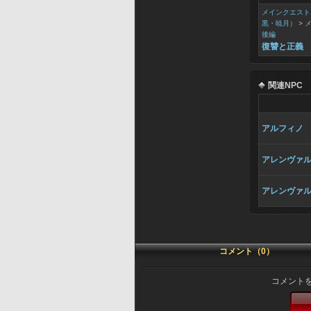
メインクエスト
黒・暁月）
>
後編
復讐と正義
関連NPC
アルフィノ
アレンヴァ
アレンヴァ
コメント（0）
コメント