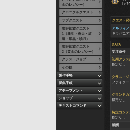
Lv 7
金のレガシー）
クロニクルクエスト
サブクエスト
クエスト発
アルフィノ
友好部族クエスト
ギラバニア
1（新生・蒼天・紅
蓮・漆黒・暁月）
DATA
友好部族クエスト
2（黄金のレガシー）
受注条件
クラス・ジョブ
初期クラス
指定なし
その他
製作手帳
クラス・ジ
ファイター 
採集手帳
アチーブメント
グランドカ
ショップ
指定なし
テキストコマンド
特定コンテ
指定なし
報酬