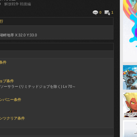
0
解放戦争 戦後編
0
1
行
湖畔地帯
X:32.0 Y:33.0
条件
ョブ条件
ソーサラー (リミテッドジョブを除く) Lv 70～
ンパニー条件
ンツクリア条件