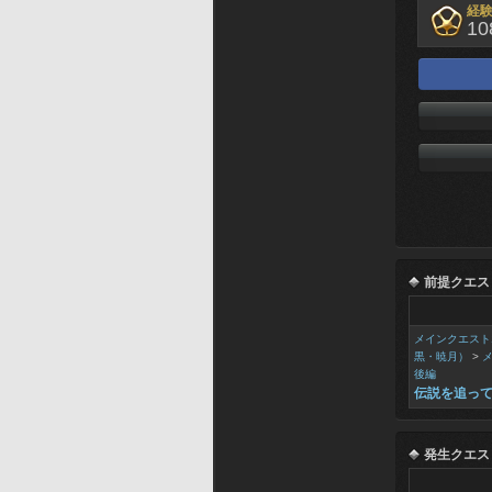
経
10
前提クエス
メインクエスト
黒・暁月）
>
後編
伝説を追っ
発生クエス