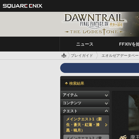
ニュース
FFXIVを
プレイガイド
エオルゼアデータベー
検索結果
アイテム
コンテンツ
クエスト
メインクエスト1（新
生・蒼天・紅蓮・漆
黒・暁月）
廃
メインクエスト2（黄