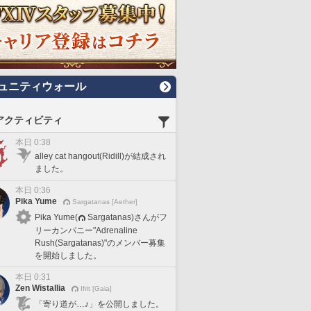
ュニティウォール
アクティビティ
本日 0:38
alley cat hangout(Ridill)が結成され
ました。
本日 0:36
Pika Yume
Sargatanas [Aether]
Pika Yume(
Sargatanas)さんがフ
リーカンパニー"Adrenaline
Rush(Sargatanas)"のメンバー募集
を開始しました。
本日 0:31
Zen Wistallia
Ifrit [Gaia]
「寄り道が…♪」を公開しました。