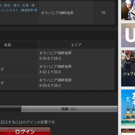
1（新生・蒼天・紅蓮・漆
メインクエスト：解放戦争 戦
ギラバニア湖畔地帯
70
名前
エリア
ギラバニア湖畔地帯
X:25.6 Y:28.2
ギラバニア湖畔地帯
ルド
X:32.1 Y:33.0
ギラバニア湖畔地帯
ルド
X:25.6 Y:28.2
画像（1）
を記入するにはログインが必要です。