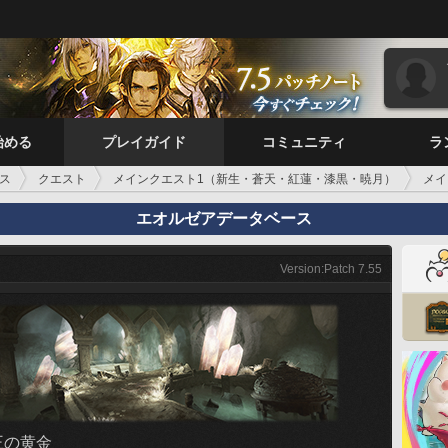
始める
プレイガイド
コミュニティ
ラ
ス
クエスト
メインクエスト1（新生・蒼天・紅蓮・漆黒・暁月）
メイ
エオルゼアデータベース
Version:Patch 7.55
王の黄金