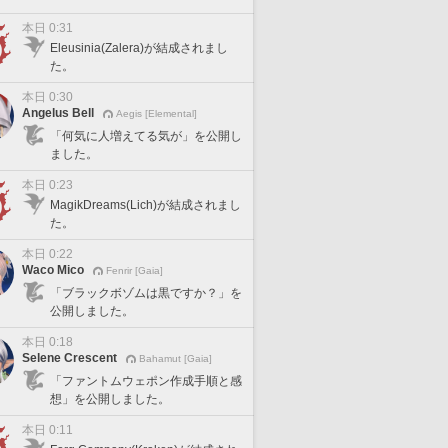
本日 0:31
Eleusinia(Zalera)が結成されまし
た。
本日 0:30
Angelus Bell
Aegis [Elemental]
「何気に人増えてる気が」を公開し
ました。
本日 0:23
MagikDreams(Lich)が結成されまし
た。
本日 0:22
Waco Mico
Fenrir [Gaia]
「ブラックボゾムは黒ですか？」を
公開しました。
本日 0:18
Selene Crescent
Bahamut [Gaia]
「ファントムウェポン作成手順と感
想」を公開しました。
本日 0:11