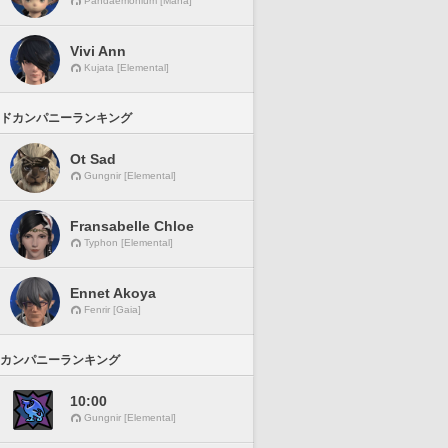
Pandaemonium [Mana]
Vivi Ann
Kujata [Elemental]
ドカンパニーランキング
Ot Sad
Gungnir [Elemental]
Fransabelle Chloe
Typhon [Elemental]
Ennet Akoya
Fenrir [Gaia]
カンパニーランキング
10:00
Gungnir [Elemental]