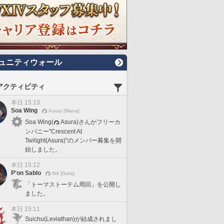
ュニティウォール
アクティビティ
本日 15:13
Soa Wing
Asura [Mana]
Soa Wing(
Asura)さんがフリーカ
ンパニー"Crescent At
Twilight(Asura)"のメンバー募集を開
始しました。
本日 15:12
P'on Sablo
Ifrit [Gaia]
「トーマストーテム周回」を公開し
ました。
本日 15:11
Suichu(Leviathan)が結成されまし