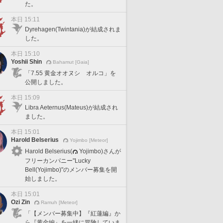
た。
本日 15:11
Dyrehagen(Twintania)が結成されま
した。
本日 15:10
Yoshii Shin
Bahamut [Gaia]
「7.55 黄金オオヌシ オルコ」を
公開しました。
本日 15:09
Libra Aeternus(Mateus)が結成され
ました。
本日 15:01
Harold Belserius
Yojimbo [Meteor]
Harold Belserius(
Yojimbo)さんが
フリーカンパニー"Lucky
Bell(Yojimbo)"のメンバー募集を開
始しました。
本日 15:01
Ozi Zin
Ramuh [Meteor]
「【メンバー募集中】『紅蓮編』か
ら『黄金編』を一緒に冒険していま