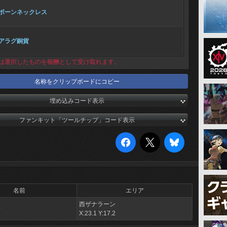
ボーンネックレス
アラグ銅貨
は選択したものを報酬として受け取れます。
名称をクリップボードにコピー
埋め込みコード表示
ファンキット「ツールチップ」コード表示
名前
エリア
西ザナラーン
ン
X:23.1 Y:17.2