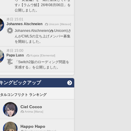
す♪【ラムウ鯖】26年08月06日」を
公開しました。
本日 15:01
Johannes Alschneien
Unicorn [Meteor]
Johannes Alschneien(
Unicorn)さ
んがCWLSの立ち上げメンバー募集
を開始しました。
本日 15:00
Papa Luss
Kujata [Elemental]
「Switch2版のローディング問題を
実感する」を公開しました。
キングピックアップ
タルコンフリクト ランキング
Ciel Cocco
Anima [Mana]
Happo Hapo