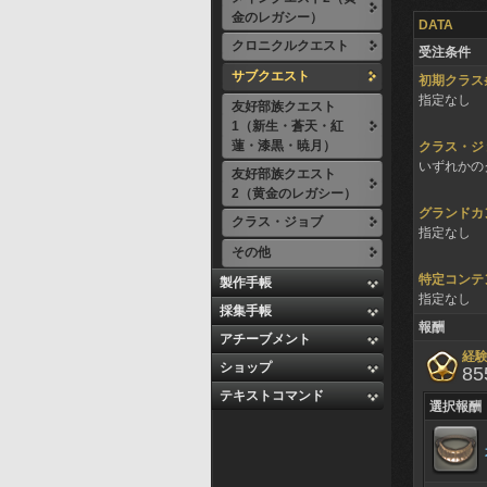
金のレガシー）
DATA
クロニクルクエスト
受注条件
サブクエスト
初期クラス
指定なし
友好部族クエスト
1（新生・蒼天・紅
蓮・漆黒・暁月）
クラス・ジ
いずれかのク
友好部族クエスト
2（黄金のレガシー）
グランドカ
クラス・ジョブ
指定なし
その他
特定コンテ
製作手帳
指定なし
採集手帳
報酬
アチーブメント
経
ショップ
85
テキストコマンド
選択報酬