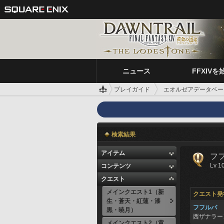
ニュース
FFXIVを
プレイガイド
エオルゼアデータベー
検索結果
アイテム
フ
Lv 1
コンテンツ
クエスト
メインクエスト1（新
クエスト発
生・蒼天・紅蓮・漆
フフルパ
黒・暁月）
西ザナラ
メインクエスト2（黄