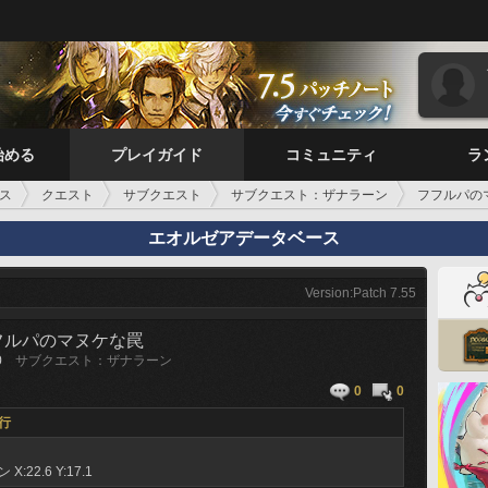
始める
プレイガイド
コミュニティ
ラ
ス
クエスト
サブクエスト
サブクエスト：ザナラーン
フフルパの
エオルゼアデータベース
Version:Patch 7.55
フルパのマヌケな罠
0
サブクエスト：ザナラーン
0
0
行
ーン
X:22.6 Y:17.1