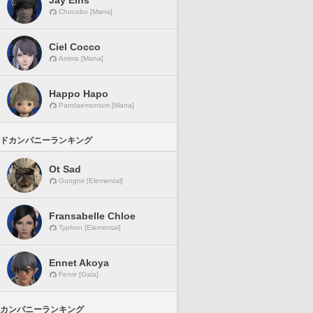
Jay Eins
Chocobo [Mana]
Ciel Cocco
Anima [Mana]
Happo Hapo
Pandaemonium [Mana]
ドカンパニーランキング
Ot Sad
Gungnir [Elemental]
Fransabelle Chloe
Typhon [Elemental]
Ennet Akoya
Fenrir [Gaia]
カンパニーランキング