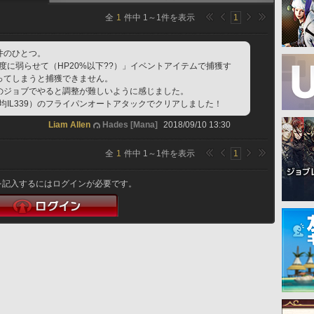
全
1
件中
1
～
1
件を表示
1
件のひとつ。
適度に弱らせて（HP20%以下??）」イベントアイテムで捕獲す
ってしまうと捕獲できません。
のジョブでやると調整が難しいように感じました。
平均IL339）のフライパンオートアタックでクリアしました！
Liam Allen
Hades [Mana]
2018/09/10 13:30
全
1
件中
1
～
1
件を表示
1
を記入するにはログインが必要です。