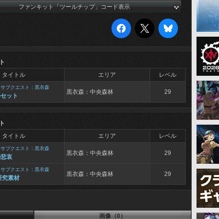
ファンキット「ツールチップ」コード表示
ト
タイトル
エリア
レベル
>
サブクエスト：黒衣森
黒衣森：中央森林
29
ルセット
ト
タイトル
エリア
レベル
>
サブクエスト：黒衣森
黒衣森：中央森林
29
の悲哀
>
サブクエスト：黒衣森
黒衣森：中央森林
29
研究素材
画像（0）