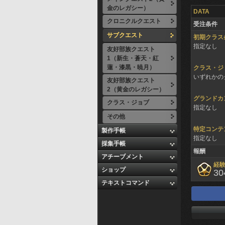
金のレガシー）
DATA
クロニクルクエスト
受注条件
サブクエスト
初期クラス
指定なし
友好部族クエスト
1（新生・蒼天・紅
蓮・漆黒・暁月）
クラス・ジ
いずれかのク
友好部族クエスト
2（黄金のレガシー）
グランドカ
クラス・ジョブ
指定なし
その他
特定コンテ
製作手帳
指定なし
採集手帳
報酬
アチーブメント
経
ショップ
30
テキストコマンド