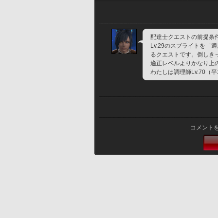
配達士クエストの前提条
Lv.29のスプライトを「
るクエストです。倒しき
適正レベルよりかなり上
わたしは調理師Lv.70（
コメント