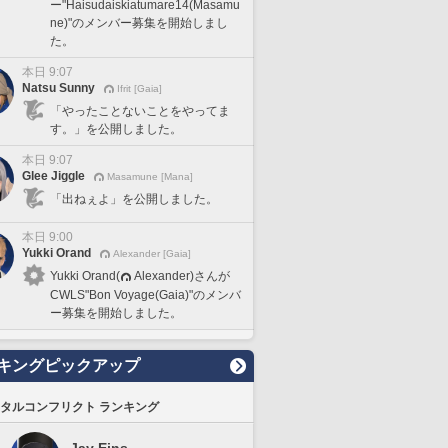
ー"Haisudaiskiatumare14(Masamu
ne)"のメンバー募集を開始しまし
た。
本日 9:07
Natsu Sunny
Ifrit [Gaia]
「やったことないことをやってま
す。」を公開しました。
本日 9:07
Glee Jiggle
Masamune [Mana]
「出ねぇよ」を公開しました。
本日 9:00
Yukki Orand
Alexander [Gaia]
Yukki Orand(
Alexander)さんが
CWLS"Bon Voyage(Gaia)"のメンバ
ー募集を開始しました。
キングピックアップ
タルコンフリクト ランキング