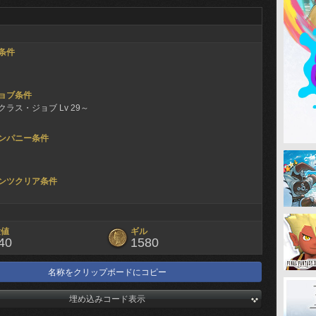
条件
ョブ条件
ラス・ジョブ Lv 29～
ンパニー条件
ンツクリア条件
験値
ギル
40
1580
名称をクリップボードにコピー
埋め込みコード表示