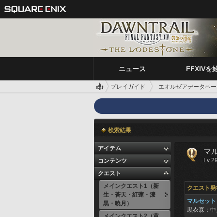
ニュース
FFXIVを
プレイガイド
エオルゼアデータベー
検索結果
アイテム
マ
Lv 2
コンテンツ
クエスト
メインクエスト1（新
クエスト発
生・蒼天・紅蓮・漆
マルセット
黒・暁月）
黒衣森：中
メインクエスト2（黄