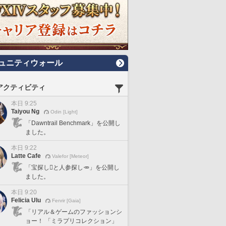
ュニティウォール
アクティビティ
本日 9:25
Taiyou Ng
Odin [Light]
「Dawntrail Benchmark」を公開し
ました。
本日 9:22
Latte Cafe
Valefor [Meteor]
「宝探し🪎と人参探し🥕」を公開し
ました。
本日 9:20
Felicia Ulu
Fenrir [Gaia]
「リアル＆ゲームのファッションシ
ョー！ 「ミラプリコレクション」