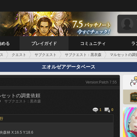
始める
プレイガイド
コミュニティ
ラ
ス
クエスト
サブクエスト
サブクエスト：黒衣森
マルセットの調
エオルゼアデータベース
Version:Patch 7.55
ルセットの調査依頼
9
サブクエスト：黒衣森
1
0
行
央森林
X:16.5 Y:18.6