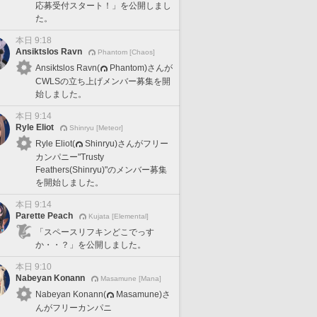
応募受付スタート！」を公開しまし
た。
本日 9:18
Ansiktslos Ravn
Phantom [Chaos]
Ansiktslos Ravn(
Phantom)さんが
CWLSの立ち上げメンバー募集を開
始しました。
本日 9:14
Ryle Eliot
Shinryu [Meteor]
Ryle Eliot(
Shinryu)さんがフリー
カンパニー"Trusty
Feathers(Shinryu)"のメンバー募集
を開始しました。
本日 9:14
Parette Peach
Kujata [Elemental]
「スペースリフキンどこでっす
か・・？」を公開しました。
本日 9:10
Nabeyan Konann
Masamune [Mana]
Nabeyan Konann(
Masamune)さ
んがフリーカンパニ