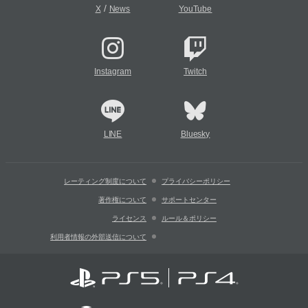
/
X
News
YouTube
Instagram
Twitch
LINE
Bluesky
レーティング制度について
プライバシーポリシー
著作権について
サポートセンター
ライセンス
ルール＆ポリシー
利用者情報の外部送信について