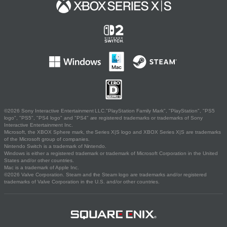
©2026 Sony Interactive Entertainment LLC."PlayStation Family Mark", "PlayStation", "PS5
logo", "PS5", "PS4 logo" and "PS4" are registered trademarks or trademarks of Sony
Interactive Entertainment Inc.
Microsoft, the XBOX Sphere mark, the Series X|S logo and XBOX Series X|S are trademarks
of the Microsoft group of companies.
Nintendo Switch is a trademark of Nintendo.
Windows is either a registered trademark or trademark of Microsoft Corporation in the United
States and/or other countries.
Mac is a trademark of Apple Inc.
©2026 Valve Corporation. Steam and the Steam logo are trademarks and/or registered
trademarks of Valve Corporation in the U.S. and/or other countries.