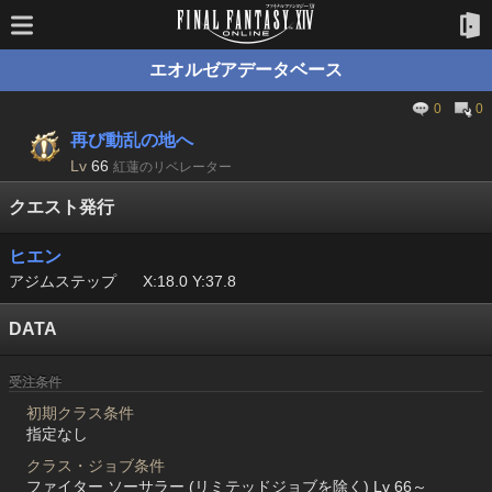
エオルゼアデータベース
0
0
再び動乱の地へ
Lv
66
紅蓮のリベレーター
クエスト発行
ヒエン
アジムステップ
X:18.0 Y:37.8
DATA
受注条件
初期クラス条件
指定なし
クラス・ジョブ条件
ファイター ソーサラー (リミテッドジョブを除く) Lv 66～