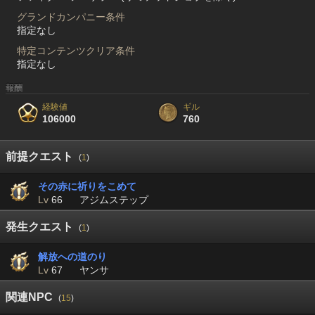
グランドカンパニー条件
指定なし
特定コンテンツクリア条件
指定なし
報酬
経験値
ギル
106000
760
前提クエスト
(
1
)
その赤に祈りをこめて
Lv
66
アジムステップ
発生クエスト
(
1
)
解放への道のり
Lv
67
ヤンサ
関連NPC
(
15
)