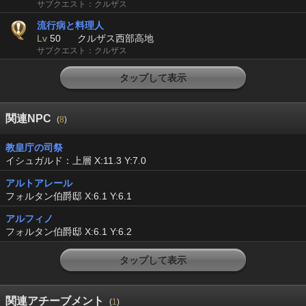
サブクエスト：クルザス
流行病と料理人
Lv
50
クルザス西部高地
サブクエスト：クルザス
タップして表示
関連NPC
(
8
)
教皇庁の司祭
イシュガルド：上層 X:11.3 Y:7.0
アルトアレール
フォルタン伯爵邸 X:6.1 Y:6.1
アルフィノ
フォルタン伯爵邸 X:6.1 Y:6.2
タップして表示
関連アチーブメント
(
1
)