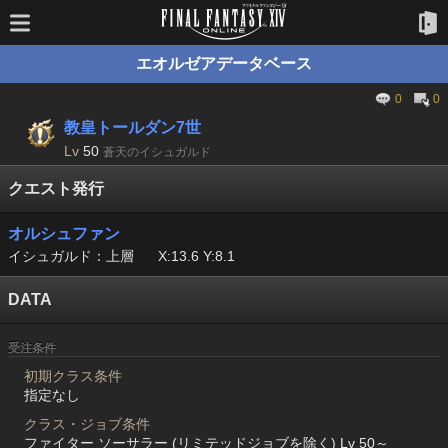
エオルゼアデータベース
0
0
教皇トールダン7世
Lv
50
蒼天のイシュガルド
クエスト発行
オルシュファン
イシュガルド：上層
X:13.6 Y:8.1
DATA
受注条件
初期クラス条件
指定なし
クラス・ジョブ条件
ファイター ソーサラー (リミテッドジョブを除く) Lv 50～