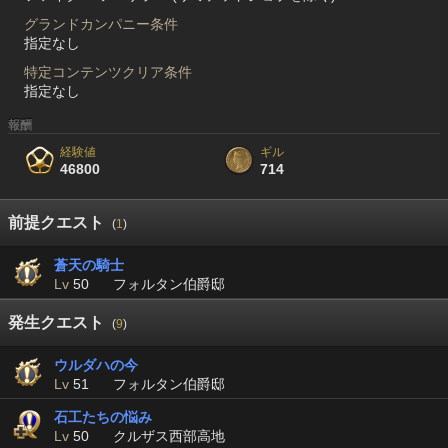
グランドカンパニー条件
指定なし
特定コンテンツクリア条件
指定なし
報酬
経験値
ギル
46800
714
前提クエスト
(
1
)
蒼天の騎士
Lv
50
フォルタン伯爵邸
発生クエスト
(
9
)
ウルダハの今
Lv
51
フォルタン伯爵邸
石工たちの悩み
Lv
50
クルザス西部高地