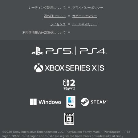
レーティング制度について
プライバシーポリシー
著作権について
サポートセンター
ライセンス
ルール＆ポリシー
利用者情報の外部送信について
©2026 Sony Interactive Entertainment LLC."PlayStation Family Mark", "PlayStation", "PS5
logo", "PS5", "PS4 logo" and "PS4" are registered trademarks or trademarks of Sony