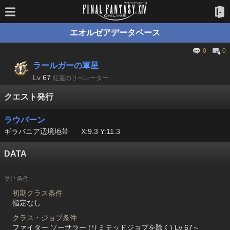
エオルゼアデータベース
0
0
ラールガーの軍星
Lv
67
紅蓮のリベレーター
クエスト発行
ラウバーン
ギラバニア辺境地帯
X:9.3 Y:11.3
DATA
受注条件
初期クラス条件
指定なし
クラス・ジョブ条件
ファイター ソーサラー (リミテッドジョブを除く) Lv 67～