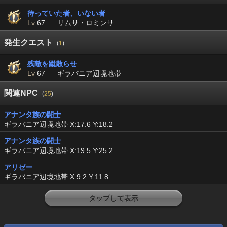
待っていた者、いない者
Lv
67
リムサ・ロミンサ
発生クエスト
(
1
)
残敵を蹴散らせ
Lv
67
ギラバニア辺境地帯
関連NPC
(
25
)
アナンタ族の闘士
ギラバニア辺境地帯 X:17.6 Y:18.2
アナンタ族の闘士
ギラバニア辺境地帯 X:19.5 Y:25.2
アリゼー
ギラバニア辺境地帯 X:9.2 Y:11.8
タップして表示