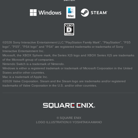
©2026 Sony Interactive Entertainment LLC."PlayStation Family Mark", "PlayStation", "PS5
logo", "PS5", "PS4 logo" and "PS4" are registered trademarks or trademarks of Sony
Interactive Entertainment Inc.
Microsoft, the XBOX Sphere mark, the Series X|S logo and XBOX Series X|S are trademarks
of the Microsoft group of companies.
Nintendo Switch is a trademark of Nintendo.
Windows is either a registered trademark or trademark of Microsoft Corporation in the United
States and/or other countries.
Mac is a trademark of Apple Inc.
©2026 Valve Corporation. Steam and the Steam logo are trademarks and/or registered
trademarks of Valve Corporation in the U.S. and/or other countries.
© SQUARE ENIX
LOGO ILLUSTRATION:© YOSHITAKA AMANO