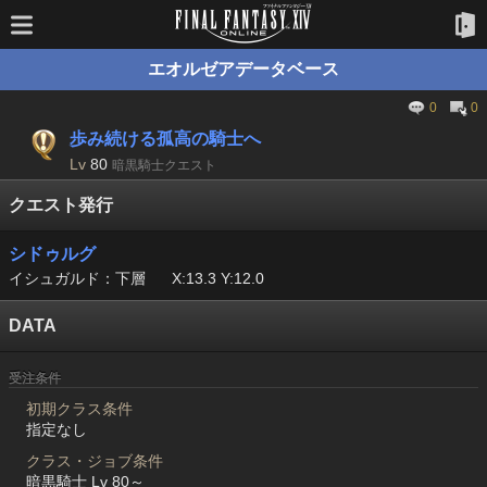
エオルゼアデータベース
0
0
歩み続ける孤高の騎士へ
Lv
80
暗黒騎士クエスト
クエスト発行
シドゥルグ
イシュガルド：下層
X:13.3 Y:12.0
DATA
受注条件
初期クラス条件
指定なし
クラス・ジョブ条件
暗黒騎士 Lv 80～