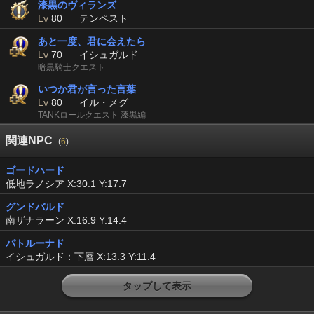
漆黒のヴィランズ
Lv
80
テンペスト
あと一度、君に会えたら
Lv
70
イシュガルド
暗黒騎士クエスト
いつか君が言った言葉
Lv
80
イル・メグ
TANKロールクエスト 漆黒編
関連NPC
(
6
)
ゴードハード
低地ラノシア X:30.1 Y:17.7
グンドバルド
南ザナラーン X:16.9 Y:14.4
パトルーナド
イシュガルド：下層 X:13.3 Y:11.4
タップして表示