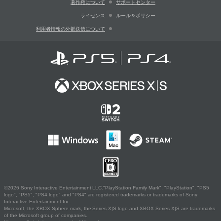
著作権について
サポートセンター
ライセンス
ルール＆ポリシー
利用者情報の外部送信について
©2026 Sony Interactive Entertainment LLC."PlayStation Family Mark", "PlayStation", "PS5
logo", "PS5", "PS4 logo" and "PS4" are registered trademarks or trademarks of Sony
Interactive Entertainment Inc.
Microsoft, the XBOX Sphere mark, the Series X|S logo and XBOX Series X|S are trademarks
of the Microsoft group of companies.