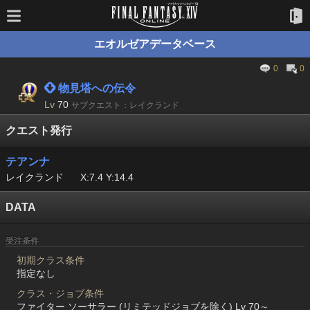
エオルゼアデータベース
0
0
 物見塔への伝令
Lv
70
サブクエスト：レイクランド
クエスト発行
テアンナ
レイクランド
X:7.4 Y:14.4
DATA
受注条件
初期クラス条件
指定なし
クラス・ジョブ条件
ファイター ソーサラー (リミテッドジョブを除く) Lv 70～