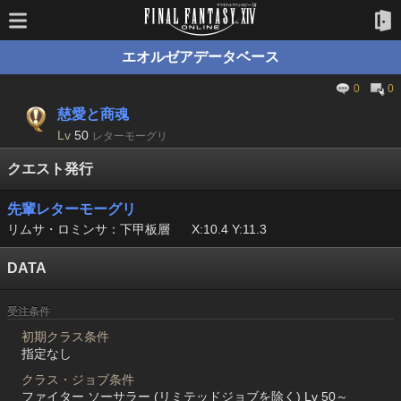
エオルゼアデータベース
0
0
慈愛と商魂
Lv
50
レターモーグリ
クエスト発行
先輩レターモーグリ
リムサ・ロミンサ：下甲板層
X:10.4 Y:11.3
DATA
受注条件
初期クラス条件
指定なし
クラス・ジョブ条件
ファイター ソーサラー (リミテッドジョブを除く) Lv 50～