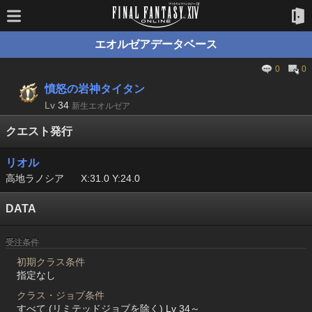
エオルゼアデータベース
0
0
憤怒の岩神タイタン
Lv
34
新生エオルゼア
クエスト発行
リオル
高地ラノシア
X:31.0 Y:24.0
DATA
受注条件
初期クラス条件
指定なし
クラス・ジョブ条件
すべて (リミテッドジョブを除く) Lv 34～