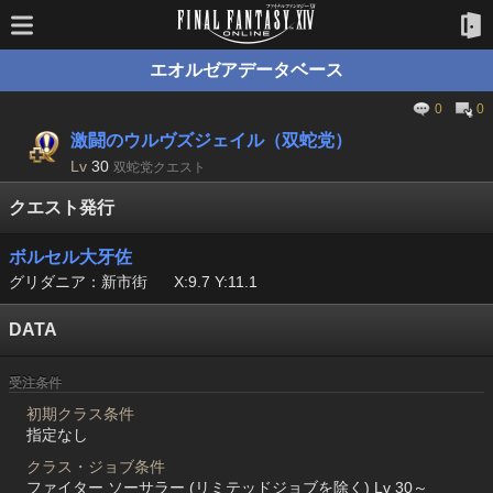
エオルゼアデータベース
0
0
激闘のウルヴズジェイル（双蛇党）
Lv
30
双蛇党クエスト
クエスト発行
ボルセル大牙佐
グリダニア：新市街
X:9.7 Y:11.1
DATA
受注条件
初期クラス条件
指定なし
クラス・ジョブ条件
ファイター ソーサラー (リミテッドジョブを除く) Lv 30～