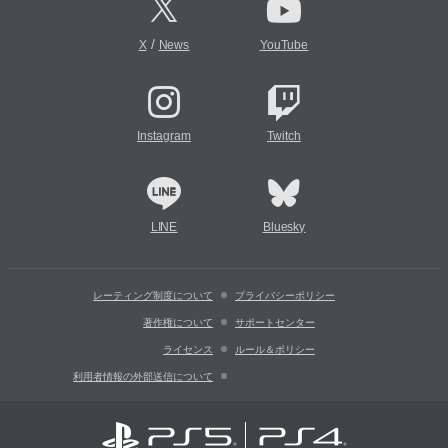
/
X
News
YouTube
Instagram
Twitch
LINE
Bluesky
レーティング制度について
プライバシーポリシー
著作権について
サポートセンター
ライセンス
ルール＆ポリシー
利用者情報の外部送信について