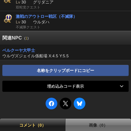
Lv
30
グリダニア
双蛇党クエスト
激戦のアウトロー戦区（不滅隊）
Lv
30
ウルダハ
不滅隊クエスト
関連NPC
(
1
)
ベルクーヤ大甲士
ウルヴズジェイル係船場 X:4.5 Y:5.5
名称をクリップボードにコピー
埋め込みコード表示
コメント（0）
画像（0）