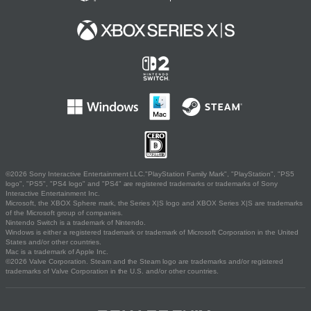
©2026 Sony Interactive Entertainment LLC."PlayStation Family Mark", "PlayStation", "PS5
logo", "PS5", "PS4 logo" and "PS4" are registered trademarks or trademarks of Sony
Interactive Entertainment Inc.
Microsoft, the XBOX Sphere mark, the Series X|S logo and XBOX Series X|S are trademarks
of the Microsoft group of companies.
Nintendo Switch is a trademark of Nintendo.
Windows is either a registered trademark or trademark of Microsoft Corporation in the United
States and/or other countries.
Mac is a trademark of Apple Inc.
©2026 Valve Corporation. Steam and the Steam logo are trademarks and/or registered
trademarks of Valve Corporation in the U.S. and/or other countries.