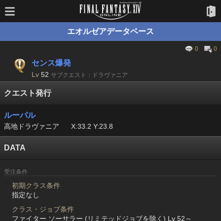
エオルゼアデータベース
0
0
センス爆発
Lv
52
サブクエスト：ドラヴァニア
クエスト発行
ルーパル
高地ドラヴァニア
X:33.2 Y:23.8
DATA
受注条件
初期クラス条件
指定なし
クラス・ジョブ条件
ファイター ソーサラー (リミテッドジョブを除く) Lv 52～