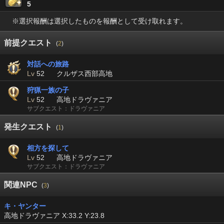
5
※選択報酬は選択したものを報酬として受け取れます。
前提クエスト
(
2
)
対話への旅路
Lv
52
クルザス西部高地
狩猟一族の子
Lv
52
高地ドラヴァニア
サブクエスト：ドラヴァニア
発生クエスト
(
1
)
相方を探して
Lv
52
高地ドラヴァニア
サブクエスト：ドラヴァニア
関連NPC
(
3
)
キ・ヤンター
高地ドラヴァニア X:33.2 Y:23.8