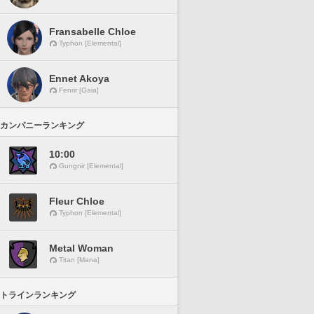
Fransabelle Chloe
Typhon [Elemental]
Ennet Akoya
Fenrir [Gaia]
カンパニーランキング
10:00
Gungnir [Elemental]
Fleur Chloe
Typhon [Elemental]
Metal Woman
Titan [Mana]
トラインランキング