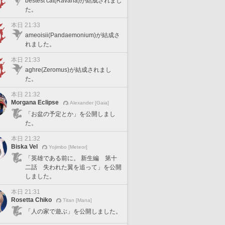
bestest cat(Ravana)が結成されまし
た。
本日 21:33
ameoisii(Pandaemonium)が結成さ
れました。
本日 21:33
aghre(Zeromus)が結成されまし
た。
本日 21:32
Morgana Eclipse
Alexander [Gaia]
「お盆の予定とか」を公開しまし
た。
本日 21:32
Biska Vel
Yojimbo [Meteor]
「英雄である前に。 新生編 第十
二話 失われた翼を追って」を公開
しました。
本日 21:31
Rosetta Chiko
Titan [Mana]
「人の家で遊ぶ」を公開しました。