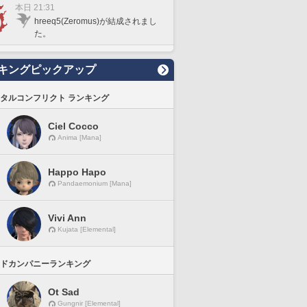
本日 21:31
hreeq5(Zeromus)が結成されまし
た。
キングピックアップ
タルコンフリクト ランキング
Ciel Cocco
Anima [Mana]
Happo Hapo
Pandaemonium [Mana]
Vivi Ann
Kujata [Elemental]
ドカンパニーランキング
Ot Sad
Gungnir [Elemental]