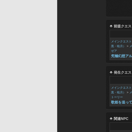
前提クエス
メインクエスト
黒・暁月）
>
ゼア
究極幻想ア
発生クエス
メインクエスト
黒・暁月）
>
トーリー
歌姫を追っ
関連NPC