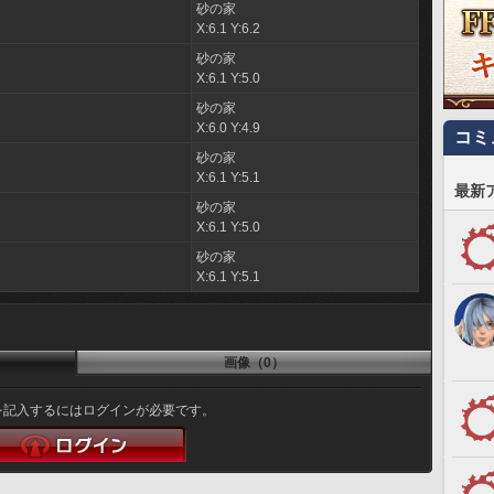
砂の家
X:6.1 Y:6.2
砂の家
X:6.1 Y:5.0
砂の家
ェ
X:6.0 Y:4.9
コミ
砂の家
ド
X:6.1 Y:5.1
最新
砂の家
X:6.1 Y:5.0
砂の家
ラ
X:6.1 Y:5.1
画像（0）
を記入するにはログインが必要です。