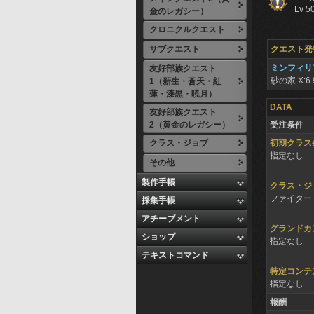
Lv 5
金のレガシー）
クロニクルクエスト
サブクエスト
クエスト発
ミンフィリ
友好部族クエスト
砂の家
X:6.
1（新生・蒼天・紅
蓮・漆黒・暁月）
DATA
友好部族クエスト
2（黄金のレガシー）
受注条件
クラス・ジョブ
初期クラス
指定なし
その他
製作手帳
クラス・ジ
ファイター 
採集手帳
アチーブメント
グランドカ
ショップ
指定なし
テキストコマンド
特定コンテ
指定なし
報酬