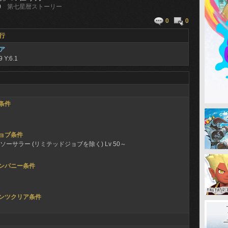
0
第七星暦ストーリー
0
0
行
ア
9 Y:6.1
条件
ョブ条件
ソーサラー (リミテッドジョブを除く) Lv 50～
ンパニー条件
ンツクリア条件