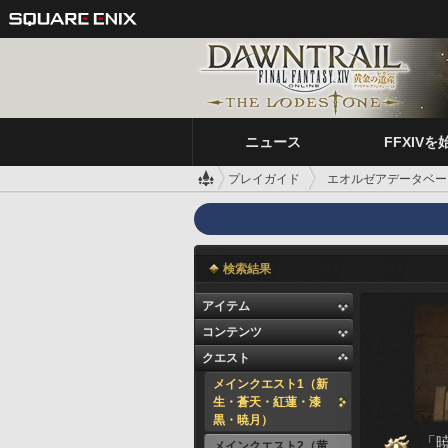
ニュース
FFXIVを
プレイガイド
エオルゼアデータベー
検索結果
アイテム
コンテンツ
クエスト
メインクエスト1（新
生・蒼天・紅蓮・漆
黒・暁月）
「
メインクエスト2（黄