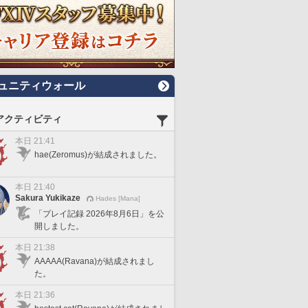
ュニティウォール
アクティビティ
本日 21:41
hae(Zeromus)が結成されました。
本日 21:40
Sakura Yukikaze
Hades [Mana]
「プレイ記録 2026年8月6日」を公
開しました。
本日 21:38
AAAAA(Ravana)が結成されまし
た。
本日 21:36