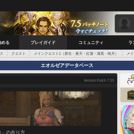
始める
プレイガイド
コミュニティ
ラ
ス
クエスト
メインクエスト1（新生・蒼天・紅蓮・漆黒・暁月）
メイ
エオルゼアデータベース
Version:Patch 7.55
暁」の在り方