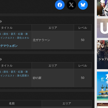
ト
タイトル
エリア
レベル
1（新生・蒼天・紅蓮・漆
メインクエスト：新生エオル
北ザナラーン
50
ルテマウェポン
ト
タイトル
エリア
レベル
1（新生・蒼天・紅蓮・漆
メインクエスト：第七星暦ス
砂の家
50
て
名前
エリア