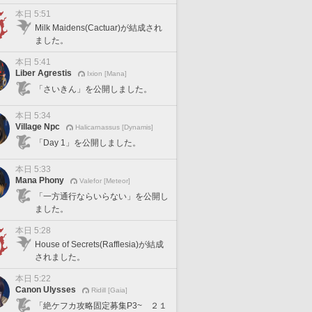
本日 5:51
Milk Maidens(Cactuar)が結成され
ました。
本日 5:41
Liber Agrestis
Ixion [Mana]
「さいきん」を公開しました。
本日 5:34
Village Npc
Halicarnassus [Dynamis]
「Day 1」を公開しました。
本日 5:33
Mana Phony
Valefor [Meteor]
「一方通行ならいらない」を公開し
ました。
本日 5:28
House of Secrets(Rafflesia)が結成
されました。
本日 5:22
Canon Ulysses
Ridill [Gaia]
「絶ケフカ攻略固定募集P3~ ２１