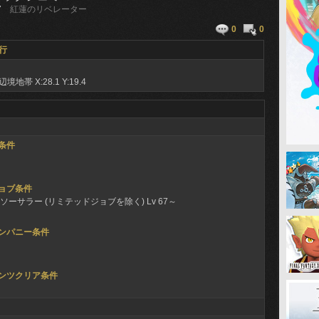
7
紅蓮のリベレーター
0
0
行
辺境地帯
X:28.1 Y:19.4
条件
ョブ条件
ソーサラー (リミテッドジョブを除く) Lv 67～
ンパニー条件
ンツクリア条件