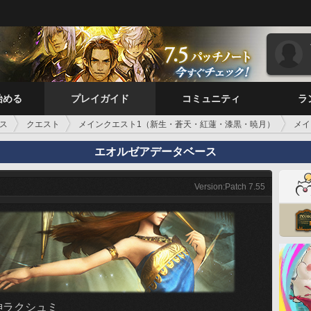
始める
プレイガイド
コミュニティ
ラ
ス
クエスト
メインクエスト1（新生・蒼天・紅蓮・漆黒・暁月）
メイ
エオルゼアデータベース
Version:Patch 7.55
神ラクシュミ