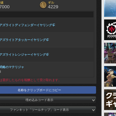
験値
ギル
7000
4229
アズライトディフェンダーイヤリング

アズライトアタッカーイヤリング

アズライトレンジャーイヤリング

武略のマテリジャ
3
は選択したものを報酬として受け取れます。
名称をクリップボードにコピー
埋め込みコード表示
ファンキット「ツールチップ」コード表示