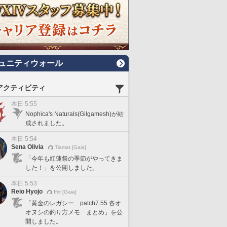
ュニティウォール
アクティビティ
本日 5:55
Nophica's Naturals(Gilgamesh)が結
成されました。
本日 5:54
Sena Olivia
Tiamat [Gaia]
「今年も紅蓮祭の季節がやってきま
した！」を公開しました。
本日 5:53
Reio Hyojo
Ifrit [Gaia]
「黄金のレガシー patch7.55 各オ
オヌシの釣り方メモ まとめ」を公
開しました。