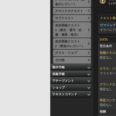
Lv 6
金のレガシー）
クロニクルクエスト
サブクエスト
クエスト発
ヴァジュラ
友好部族クエスト
ギラバニア
1（新生・蒼天・紅
蓮・漆黒・暁月）
DATA
友好部族クエスト
2（黄金のレガシー）
受注条件
クラス・ジョブ
初期クラス
指定なし
その他
製作手帳
クラス・ジ
ファイター 
採集手帳
アチーブメント
グランドカ
ショップ
指定なし
テキストコマンド
特定コンテ
指定なし
報酬