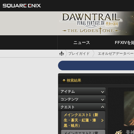
ニュース
FFXIVを
プレイガイド
エオルゼアデータベー
検索結果
アイテム
コンテンツ
クエスト
メインクエスト1（新
生・蒼天・紅蓮・漆
黒・暁月）
美
メインクエスト2（黄