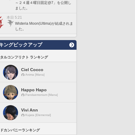
～２４週４曜日固定@7」を公開し
ました。
本日 5:21
Wisteria Moon(Ultima)が結成されま
した。
キングピックアップ
タルコンフリクト ランキング
Ciel Cocco
Anima [Mana]
Happo Hapo
Pandaemonium [Mana]
Vivi Ann
Kujata [Elemental]
ドカンパニーランキング