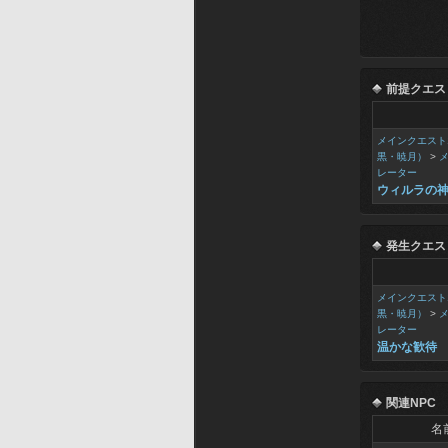
前提クエス
メインクエスト
黒・暁月）
>
レーター
ウィルラの
発生クエス
メインクエスト
黒・暁月）
>
レーター
温かな歓待
関連NPC
名