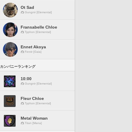
Ot Sad
Gungnir [Elemental]
Fransabelle Chloe
Typhon [Elemental]
Ennet Akoya
Fenrir [Gaia]
カンパニーランキング
10:00
Gungnir [Elemental]
Fleur Chloe
Typhon [Elemental]
Metal Woman
Titan [Mana]