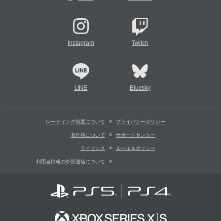
Instagram
Twitch
LINE
Bluesky
レーティング制度について
プライバシーポリシー
著作権について
サポートセンター
ライセンス
ルール＆ポリシー
利用者情報の外部送信について