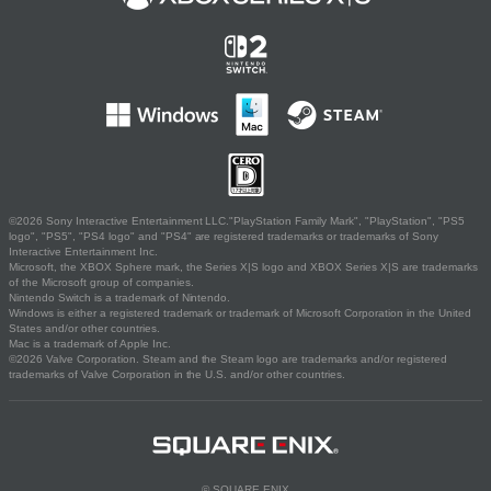
©2026 Sony Interactive Entertainment LLC."PlayStation Family Mark", "PlayStation", "PS5
logo", "PS5", "PS4 logo" and "PS4" are registered trademarks or trademarks of Sony
Interactive Entertainment Inc.
Microsoft, the XBOX Sphere mark, the Series X|S logo and XBOX Series X|S are trademarks
of the Microsoft group of companies.
Nintendo Switch is a trademark of Nintendo.
Windows is either a registered trademark or trademark of Microsoft Corporation in the United
States and/or other countries.
Mac is a trademark of Apple Inc.
©2026 Valve Corporation. Steam and the Steam logo are trademarks and/or registered
trademarks of Valve Corporation in the U.S. and/or other countries.
© SQUARE ENIX