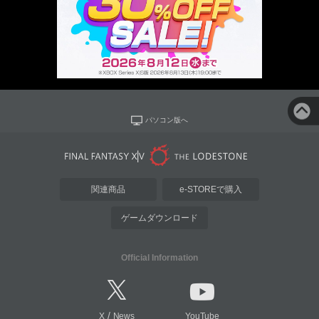
パソコン版へ
関連商品
e-STOREで購入
ゲームダウンロード
Official Information
/
X
News
YouTube