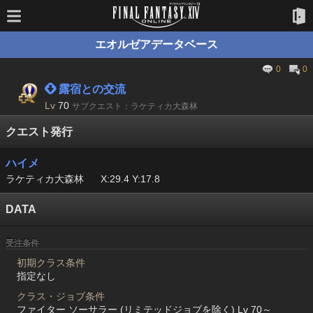
エオルゼアデータベース
0
0
 露宿との交流
Lv
70
サブクエスト：ラケティカ大森林
クエスト発行
ハイメ
ラケティカ大森林
X:29.4 Y:17.8
DATA
受注条件
初期クラス条件
指定なし
クラス・ジョブ条件
ファイター ソーサラー (リミテッドジョブを除く) Lv 70～