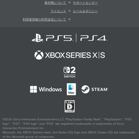
著作権について
サポートセンター
ライセンス
ルール＆ポリシー
利用者情報の外部送信について
©2026 Sony Interactive Entertainment LLC."PlayStation Family Mark", "PlayStation", "PS5
logo", "PS5", "PS4 logo" and "PS4" are registered trademarks or trademarks of Sony
Interactive Entertainment Inc.
Microsoft, the XBOX Sphere mark, the Series X|S logo and XBOX Series X|S are trademarks
of the Microsoft group of companies.