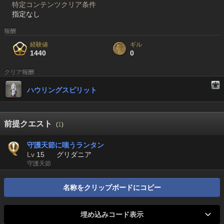
特定コンテンツクリア条件
指定なし
報酬
経験値
ギル
1440
0
クリア報酬
ハウリングスピリット
前提クエスト
(
1
)
守護天節に嗤うランタン
Lv
15
グリダニア
守護天節
名称をクリップボードにコピー
埋め込みコード表示