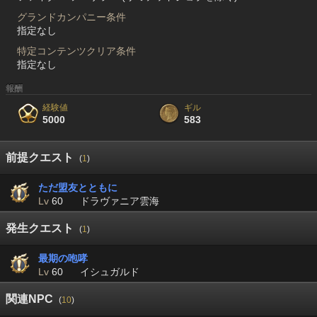
グランドカンパニー条件
指定なし
特定コンテンツクリア条件
指定なし
報酬
経験値
ギル
5000
583
前提クエスト
(
1
)
ただ盟友とともに
Lv
60
ドラヴァニア雲海
発生クエスト
(
1
)
最期の咆哮
Lv
60
イシュガルド
関連NPC
(
10
)