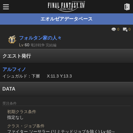
エオルゼアデータベース
0
0
フォルタン家の人々
Lv
60
竜詩戦争 完結編
クエスト発行
アルフィノ
イシュガルド：下層
X:11.3 Y:13.3
DATA
受注条件
初期クラス条件
指定なし
クラス・ジョブ条件
ファイター ソーサラー (リミテッドジョブを除く) Lv 60～