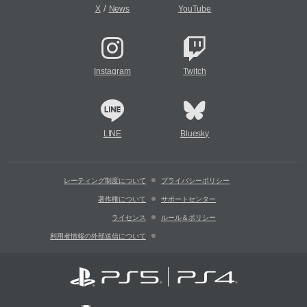
/
X
News
YouTube
Instagram
Twitch
LINE
Bluesky
レーティング制度について
プライバシーポリシー
著作権について
サポートセンター
ライセンス
ルール＆ポリシー
利用者情報の外部送信について