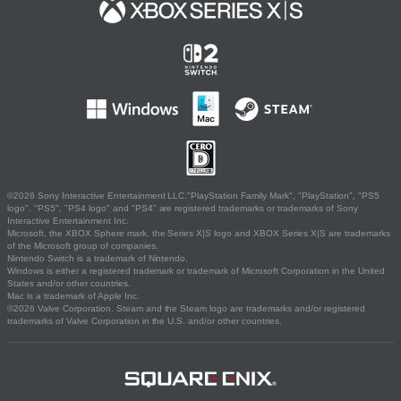
©2026 Sony Interactive Entertainment LLC."PlayStation Family Mark", "PlayStation", "PS5
logo", "PS5", "PS4 logo" and "PS4" are registered trademarks or trademarks of Sony
Interactive Entertainment Inc.
Microsoft, the XBOX Sphere mark, the Series X|S logo and XBOX Series X|S are trademarks
of the Microsoft group of companies.
Nintendo Switch is a trademark of Nintendo.
Windows is either a registered trademark or trademark of Microsoft Corporation in the United
States and/or other countries.
Mac is a trademark of Apple Inc.
©2026 Valve Corporation. Steam and the Steam logo are trademarks and/or registered
trademarks of Valve Corporation in the U.S. and/or other countries.