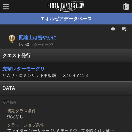
エオルゼアデータベース
3
0
配達士は密やかに
Lv
50
レターモーグリ
クエスト発行
先輩レターモーグリ
リムサ・ロミンサ：下甲板層
X:10.4 Y:11.3
DATA
受注条件
初期クラス条件
指定なし
クラス・ジョブ条件
ファイター ソーサラー (リミテッドジョブを除く) Lv 50～