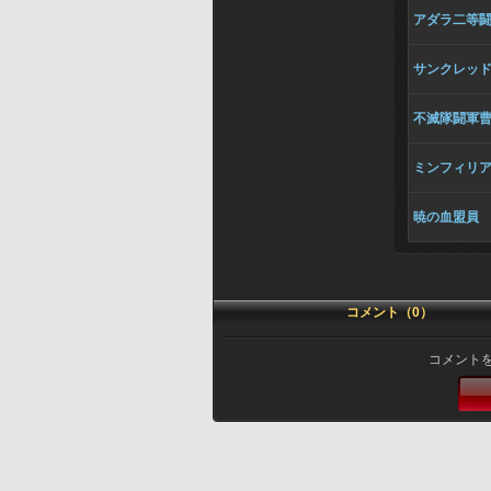
アダラ二等
サンクレッ
不滅隊闘軍
ミンフィリ
暁の血盟員
コメント（0）
コメント