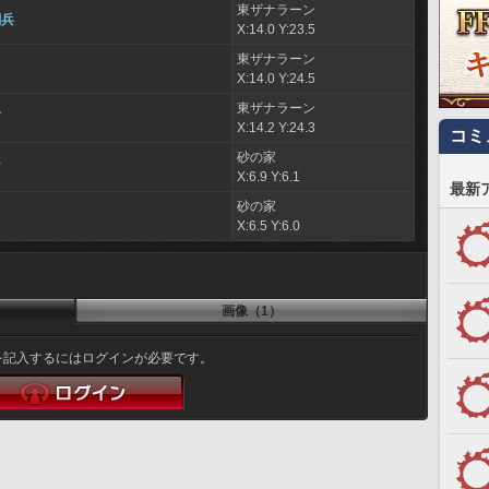
東ザナラーン
闘兵
X:14.0 Y:23.5
東ザナラーン
ド
X:14.0 Y:24.5
東ザナラーン
曹
X:14.2 Y:24.3
コミ
砂の家
ア
X:6.9 Y:6.1
最新
砂の家
X:6.5 Y:6.0
画像（1）
を記入するにはログインが必要です。