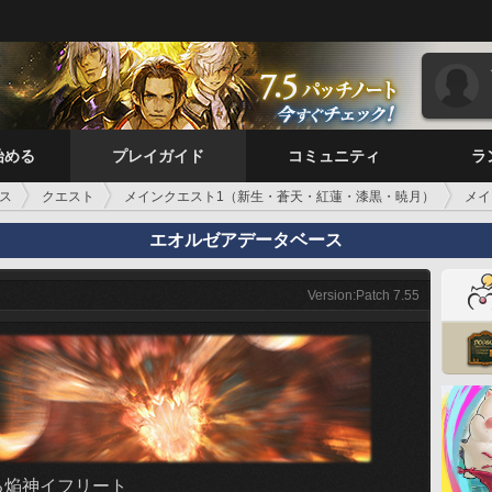
始める
プレイガイド
コミュニティ
ラ
ス
クエスト
メインクエスト1（新生・蒼天・紅蓮・漆黒・暁月）
メイ
エオルゼアデータベース
Version:Patch 7.55
る焔神イフリート