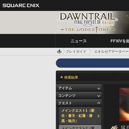
ニュース
FFXIVを
プレイガイド
エオルゼアデータベー
検索結果
アイテム
コンテンツ
クエスト
メインクエスト1（新
生・蒼天・紅蓮・漆
黒・暁月）
猛
メインクエスト2（黄