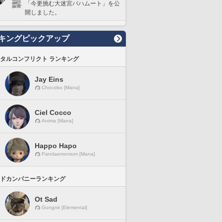
「今更挑む大迷宮バハムート」を公
開しました。
キングピックアップ
タルコンフリクト ランキング
Jay Eins
Chocobo [Mana]
Ciel Cocco
Anima [Mana]
Happo Hapo
Pandaemonium [Mana]
ドカンパニーランキング
Ot Sad
Gungnir [Elemental]