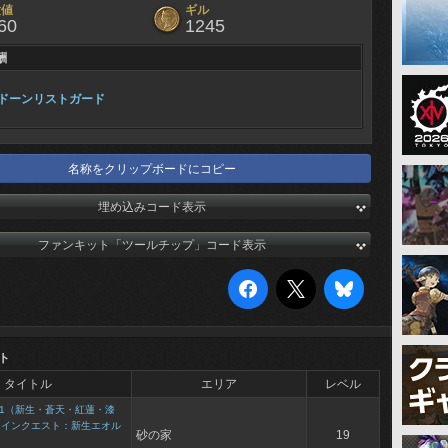
験値
ギル
60
1245
酬
ドーンリストガード
名称をクリップボードにコピー
埋め込みコード表示
ファンキット「ツールチップ」コード表示
ト
タイトル
エリア
レベル
1（新生・蒼天・紅蓮・漆
メインクエスト：新生エオル
砂の家
19