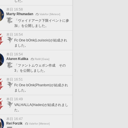
した。
本日 16:58
Marty Rhunadan
Valefor [Meteor]
「ヴォイドアーク下限イベントに参
加」を公開しました。
本日 16:54
Fc One bOnk(Louisoix)が結成され
ました。
本日 16:54
Aluren Kulika
Ridill [Gaia]
「ファントムウェポン作成 その
3」を公開しました。
本日 16:51
Fc One bOnk(Phantom)が結成され
ました。
本日 16:49
VALHALLA(Hades)が結成されまし
た。
本日 16:47
Rei Forzik
Valefor [Meteor]