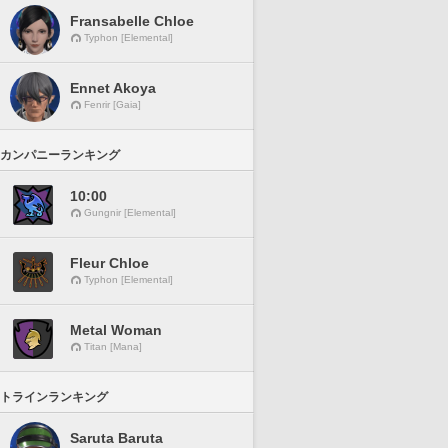
Fransabelle Chloe
Typhon [Elemental]
Ennet Akoya
Fenrir [Gaia]
カンパニーランキング
10:00
Gungnir [Elemental]
Fleur Chloe
Typhon [Elemental]
Metal Woman
Titan [Mana]
トラインランキング
Saruta Baruta