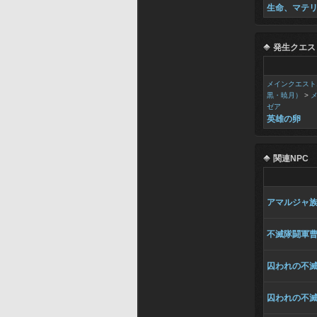
生命、マテ
発生クエス
メインクエスト
黒・暁月）
>
ゼア
英雄の卵
関連NPC
アマルジャ
不滅隊闘軍
囚われの不
囚われの不