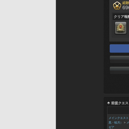
経
69
クリア報
前提クエス
メインクエスト
黒・暁月）
>
ゼア