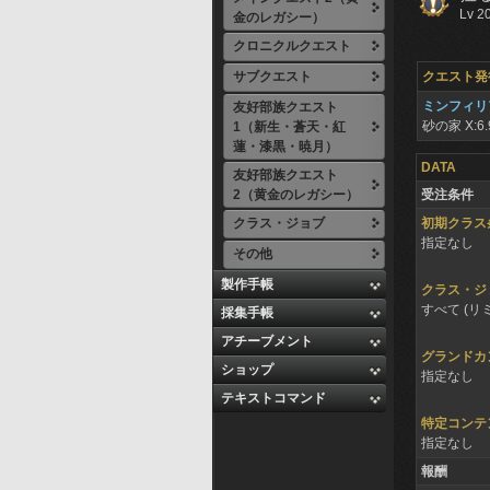
Lv 2
金のレガシー）
クロニクルクエスト
サブクエスト
クエスト発
ミンフィリ
友好部族クエスト
砂の家
X:6.
1（新生・蒼天・紅
蓮・漆黒・暁月）
DATA
友好部族クエスト
2（黄金のレガシー）
受注条件
クラス・ジョブ
初期クラス
指定なし
その他
製作手帳
クラス・ジ
すべて (リ
採集手帳
アチーブメント
グランドカ
ショップ
指定なし
テキストコマンド
特定コンテ
指定なし
報酬