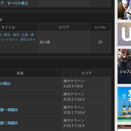
リア、すべての答え
ト
タイトル
エリア
レベル
1（新生・蒼天・紅蓮・漆
メインクエスト：新生エオル
砂の家
20
名前
エリア
南ザナラーン
族の戦士
X:20.4 Y:9.9
南ザナラーン
曹
X:20.2 Y:10.3
南ザナラーン
滅隊一等闘兵
X:20.1 Y:10.4
南ザナラーン
滅隊二等闘兵
X:20.2 Y:10.4