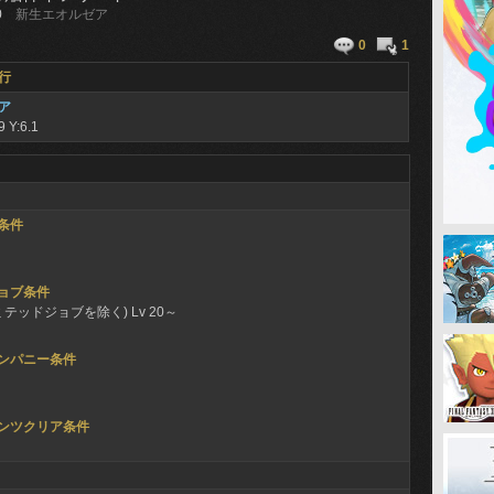
0
新生エオルゼア
0
1
行
ア
9 Y:6.1
条件
ョブ条件
ミテッドジョブを除く) Lv 20～
ンパニー条件
ンツクリア条件