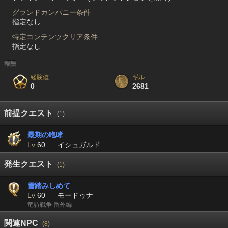
グランドカンパニー条件
指定なし
特定コンテンツクリア条件
指定なし
報酬
経験値
ギル
0
2681
前提クエスト
(
1
)
最期の咆哮
Lv
60
イシュガルド
発生クエスト
(
1
)
雪踏みしめて
Lv
60
モードゥナ
竜詩戦争 番外編
関連NPC
(
8
)