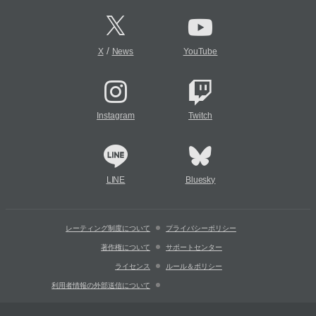
/
X
News
YouTube
Instagram
Twitch
LINE
Bluesky
レーティング制度について
プライバシーポリシー
著作権について
サポートセンター
ライセンス
ルール＆ポリシー
利用者情報の外部送信について