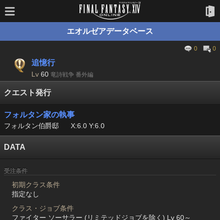
エオルゼアデータベース
0
0
追憶行
Lv
60
竜詩戦争 番外編
クエスト発行
フォルタン家の執事
フォルタン伯爵邸
X:6.0 Y:6.0
DATA
受注条件
初期クラス条件
指定なし
クラス・ジョブ条件
ファイター ソーサラー (リミテッドジョブを除く) Lv 60～