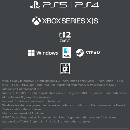
©2026 Sony Interactive Entertainment LLC."PlayStation Family Mark", "PlayStation", "PS5
logo", "PS5", "PS4 logo" and "PS4" are registered trademarks or trademarks of Sony
Interactive Entertainment Inc.
Microsoft, the XBOX Sphere mark, the Series X|S logo and XBOX Series X|S are trademarks
of the Microsoft group of companies.
Nintendo Switch is a trademark of Nintendo.
Windows is either a registered trademark or trademark of Microsoft Corporation in the United
States and/or other countries.
Mac is a trademark of Apple Inc.
©2026 Valve Corporation. Steam and the Steam logo are trademarks and/or registered
trademarks of Valve Corporation in the U.S. and/or other countries.