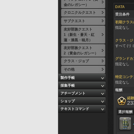
金のレガシー）
DATA
クロニクルクエスト
受注条件
サブクエスト
初期クラス
指定なし
友好部族クエスト
1（新生・蒼天・紅
蓮・漆黒・暁月）
クラス・ジ
すべて (リ
友好部族クエスト
2（黄金のレガシー）
グランドカ
クラス・ジョブ
指定なし
その他
特定コンテ
製作手帳
指定なし
採集手帳
報酬
アチーブメント
経
ショップ
23
テキストコマンド
選択報酬