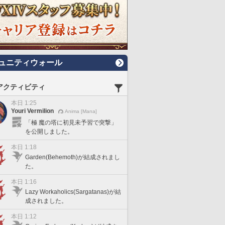
ュニティウォール
アクティビティ
本日 1:25
Youri Vermilion
Anima [Mana]
「極 魔の塔に初見未予習で突撃」
を公開しました。
本日 1:18
Garden(Behemoth)が結成されまし
た。
本日 1:16
Lazy Workaholics(Sargatanas)が結
成されました。
本日 1:12