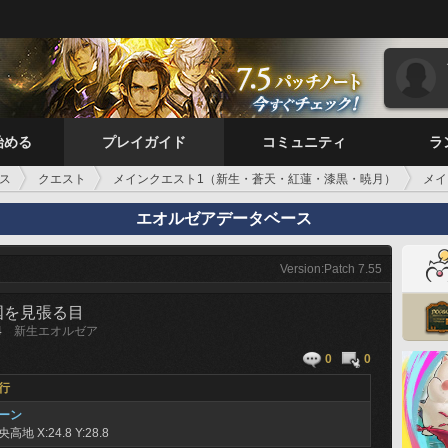
始める
プレイガイド
コミュニティ
ラ
ス
クエスト
メインクエスト1（新生・蒼天・紅蓮・漆黒・暁月）
メイ
エオルゼアデータベース
Version:Patch 7.55
国を見張る目
4
新生エオルゼア
0
0
行
ーン
央高地
X:24.8 Y:28.8