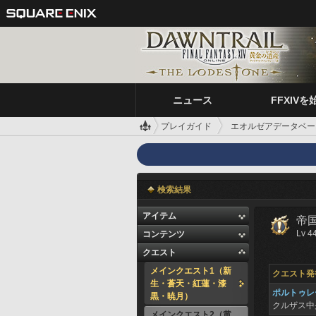
ニュース
FFXIVを
プレイガイド
エオルゼアデータベー
検索結果
アイテム
帝
Lv 4
コンテンツ
クエスト
メインクエスト1（新
クエスト発
生・蒼天・紅蓮・漆
ポルトゥレ
黒・暁月）
クルザス中
メインクエスト2（黄