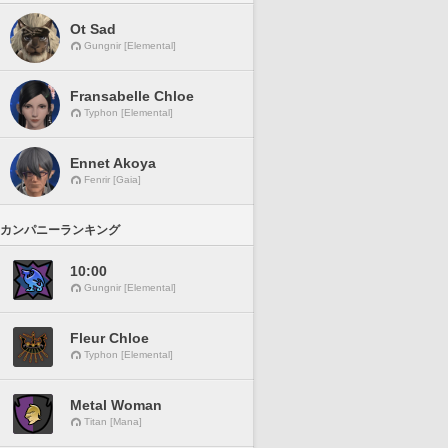
Ot Sad
Gungnir [Elemental]
Fransabelle Chloe
Typhon [Elemental]
Ennet Akoya
Fenrir [Gaia]
カンパニーランキング
10:00
Gungnir [Elemental]
Fleur Chloe
Typhon [Elemental]
Metal Woman
Titan [Mana]