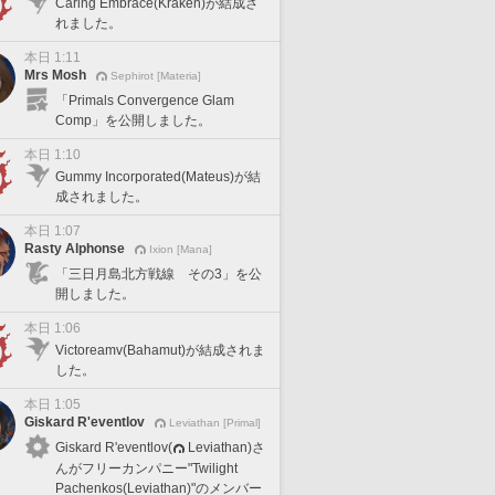
Caring Embrace(Kraken)が結成さ
れました。
本日 1:11
Mrs Mosh
Sephirot [Materia]
「Primals Convergence Glam
Comp」を公開しました。
本日 1:10
Gummy Incorporated(Mateus)が結
成されました。
本日 1:07
Rasty Alphonse
Ixion [Mana]
「三日月島北方戦線 その3」を公
開しました。
本日 1:06
Victoreamv(Bahamut)が結成されま
した。
本日 1:05
Giskard R'eventlov
Leviathan [Primal]
Giskard R'eventlov(
Leviathan)さ
んがフリーカンパニー"Twilight
Pachenkos(Leviathan)"のメンバー