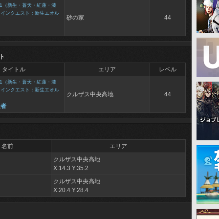
1（新生・蒼天・紅蓮・漆
メインクエスト：新生エオル
砂の家
44
ト
タイトル
エリア
レベル
1（新生・蒼天・紅蓮・漆
メインクエスト：新生エオル
クルザス中央高地
44
走者
名前
エリア
クルザス中央高地
X:14.3 Y:35.2
クルザス中央高地
X:20.4 Y:28.4