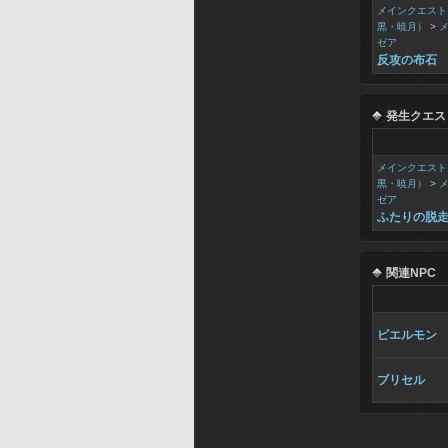
メインクエスト
黒・暁月）
>
ゼア
反攻の布石
発生クエス
メインクエスト
黒・暁月）
>
ゼア
ふたりの脱
関連NPC
ピエルモン
ブリセル