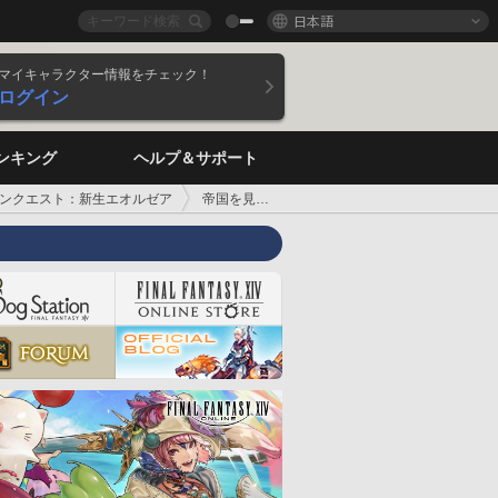
日本語
マイキャラクター情報をチェック！
ログイン
ンキング
ヘルプ＆サポート
ンクエスト：新生エオルゼア
帝国を見張る目