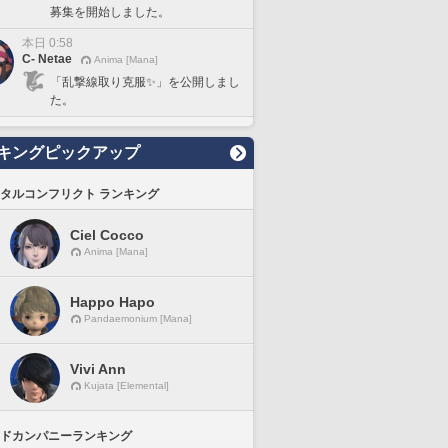
募集を開始しました。
本日 0:58
C- Netae
Anima [Mana]
「乱撃線取り克服✨」を公開しまし
た。
キングピックアップ
タルコンフリクト ランキング
Ciel Cocco
Anima [Mana]
Happo Hapo
Pandaemonium [Mana]
Vivi Ann
Kujata [Elemental]
ドカンパニーランキング