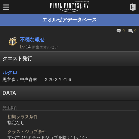
エオルゼアデータベース
0
0
不穏な報せ
Lv
14
新生エオルゼア
クエスト発行
ルクロ
黒衣森：中央森林
X:20.2 Y:21.6
DATA
受注条件
初期クラス条件
指定なし
クラス・ジョブ条件
すべて (リミテッドジョブを除く) Lv 14～