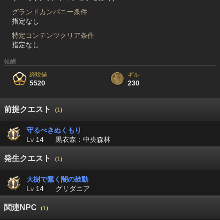
グランドカンパニー条件
指定なし
特定コンテンツクリア条件
指定なし
報酬
経験値
ギル
5520
230
前提クエスト
(
1
)
守るべきぬくもり
Lv
14
黒衣森：中央森林
発生クエスト
(
1
)
大樹で蠢く闇の鼓動
Lv
14
グリダニア
関連NPC
(
1
)