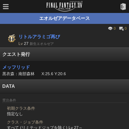
エオルゼアデータベース
0
0
リトルアラミゴ再び
Lv
27
新生エオルゼア
クエスト発行
メッフリッド
黒衣森：南部森林
X:25.6 Y:20.6
DATA
受注条件
初期クラス条件
指定なし
クラス・ジョブ条件
すべて (リミテッドジョブを除く) Lv 27～