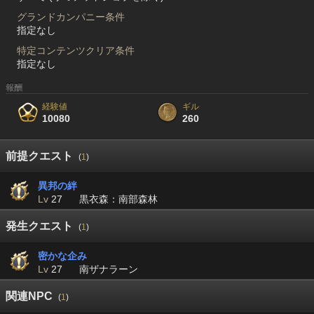
グランドカンパニー条件
指定なし
特定コンテンツクリア条件
指定なし
報酬
経験値
ギル
10080
260
前提クエスト
(
1
)
異邦の絆
Lv
27
黒衣森：南部森林
発生クエスト
(
1
)
密かな企み
Lv
27
南ザナラーン
関連NPC
(
1
)