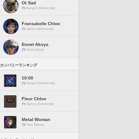
Ot Sad
Gungnir [Elemental]
Fransabelle Chloe
Typhon [Elemental]
Ennet Akoya
Fenrir [Gaia]
カンパニーランキング
10:00
Gungnir [Elemental]
Fleur Chloe
Typhon [Elemental]
Metal Woman
Titan [Mana]