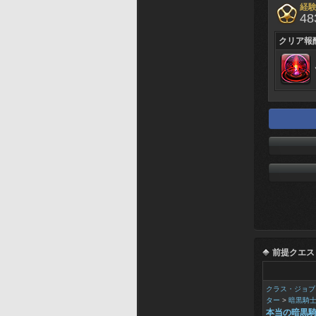
経
48
クリア報
前提クエス
クラス・ジョブ
ター
>
暗黒騎
本当の暗黒