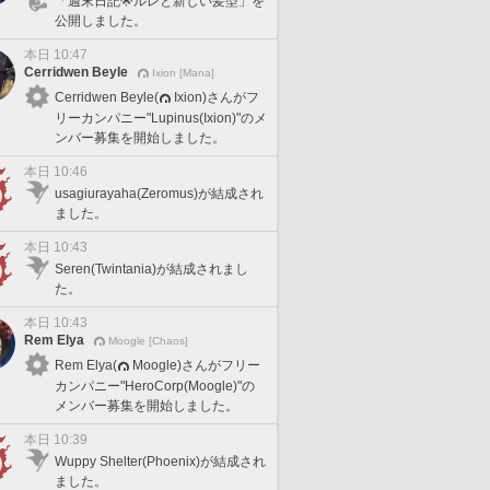
「週末日記🌟ルレと新しい髪型」を
公開しました。
本日 10:47
Cerridwen Beyle
Ixion [Mana]
Cerridwen Beyle(
Ixion)さんがフ
リーカンパニー"Lupinus(Ixion)"のメ
ンバー募集を開始しました。
本日 10:46
usagiurayaha(Zeromus)が結成され
ました。
本日 10:43
Seren(Twintania)が結成されまし
た。
本日 10:43
Rem Elya
Moogle [Chaos]
Rem Elya(
Moogle)さんがフリー
カンパニー"HeroCorp(Moogle)"の
メンバー募集を開始しました。
本日 10:39
Wuppy Shelter(Phoenix)が結成され
ました。