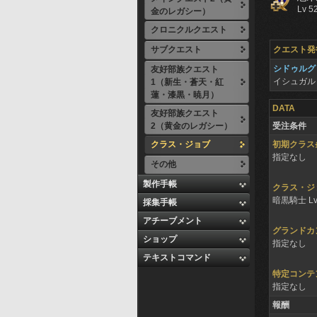
Lv 5
金のレガシー）
クロニクルクエスト
サブクエスト
クエスト発
シドゥルグ
友好部族クエスト
イシュガル
1（新生・蒼天・紅
蓮・漆黒・暁月）
DATA
友好部族クエスト
2（黄金のレガシー）
受注条件
クラス・ジョブ
初期クラス
指定なし
その他
製作手帳
クラス・ジ
暗黒騎士 Lv
採集手帳
アチーブメント
グランドカ
ショップ
指定なし
テキストコマンド
特定コンテ
指定なし
報酬