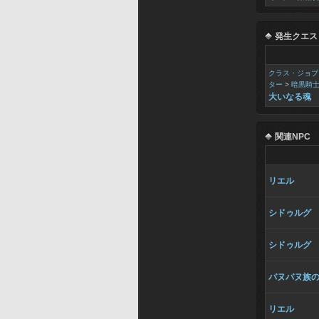
発生クエス
クラス・ジョブ
ター
>
暗黒騎
大いなる魂
関連NPC
リエル
シドゥルグ
シドゥルグ
バヌバヌ族
リエル