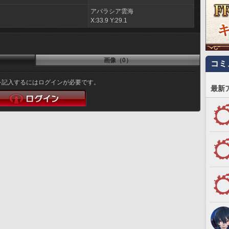
アバラシア雲海
X:33.9 Y:29.1
画像（0）
コミ
を記入するにはログインが必要です。
最新