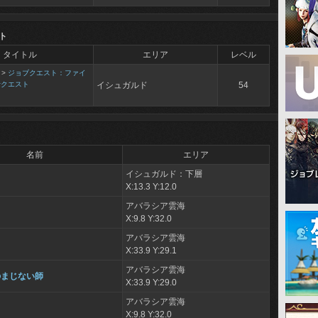
ト
タイトル
エリア
レベル
>
ジョブクエスト：ファイ
士クエスト
イシュガルド
54
名前
エリア
イシュガルド：下層
X:13.3 Y:12.0
アバラシア雲海
X:9.8 Y:32.0
アバラシア雲海
X:33.9 Y:29.1
アバラシア雲海
のまじない師
X:33.9 Y:29.0
アバラシア雲海
X:9.8 Y:32.0