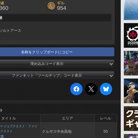
験値
ギル
360
954
酬
ソルトアース
名称をクリップボードにコピー
埋め込みコード表示
ファンキット「ツールチップ」コード表示
ト
タイトル
エリア
レベル
>
ジョブクエスト：ファイ
士クエスト
クルザス中央高地
50
騎士