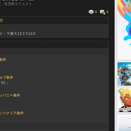
2
暗黒騎士クエスト
0
0
行
ド：下層
X:13.3 Y:12.0
条件
ョブ条件
 52～
ンパニー条件
ンツクリア条件