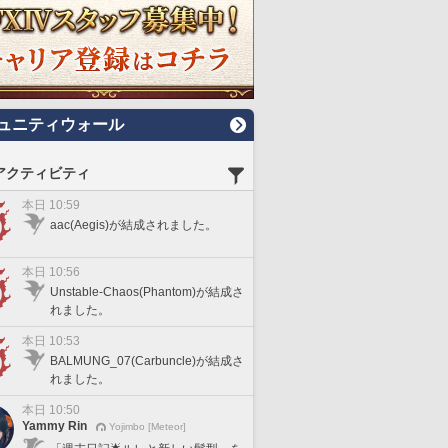
ュニティウォール
アクティビティ
本日 10:59
aac(Aegis)が結成されました。
本日 10:56
Unstable-Chaos(Phantom)が結成さ
れました。
本日 10:53
BALMUNG_07(Carbuncle)が結成さ
れました。
本日 10:50
Yammy Rin
Yojimbo [Meteor]