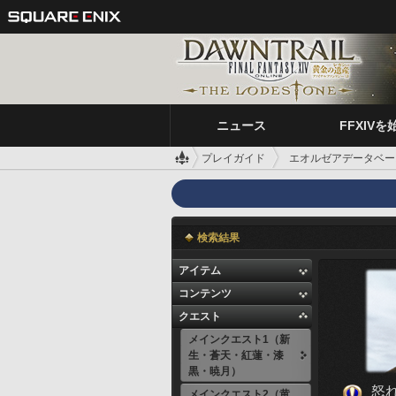
ニュース
FFXIVを
プレイガイド
エオルゼアデータベー
検索結果
アイテム
コンテンツ
クエスト
メインクエスト1（新
生・蒼天・紅蓮・漆
黒・暁月）
怒
メインクエスト2（黄