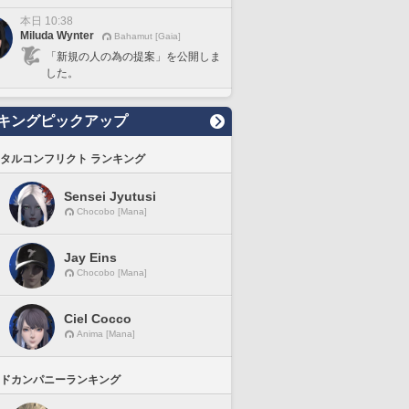
本日 10:38
Miluda Wynter
Bahamut [Gaia]
「新規の人の為の提案」を公開しま
した。
キングピックアップ
タルコンフリクト ランキング
Sensei Jyutusi
Chocobo [Mana]
Jay Eins
Chocobo [Mana]
Ciel Cocco
Anima [Mana]
ドカンパニーランキング