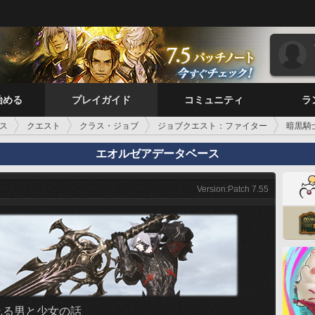
始める
プレイガイド
コミュニティ
ラ
ス
クエスト
クラス・ジョブ
ジョブクエスト：ファイター
暗黒騎
エオルゼアデータベース
Version:Patch 7.55
れる男と少女の話