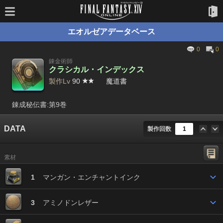
エオルゼアデータベース
0
0
錬金術師
クラシカル・インデックス
製作Lv
90
魔道書
錬成秘伝書:第9巻
DATA
製作回数
素材
1
マンガン・エンチャントインク
3
アミノドンレザー