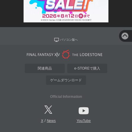
パソコン版へ
関連商品
e-STOREで購入
ゲームダウンロード
Official Information
/
X
News
YouTube