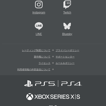
Instagram
Twitch
LINE
Bluesky
レーティング制度について
プライバシーポリシー
著作権について
サポートセンター
ライセンス
ルール＆ポリシー
利用者情報の外部送信について