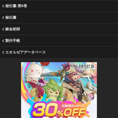
秘伝書:第9巻
秘伝書
錬金術師
製作手帳
エオルゼアデータベース