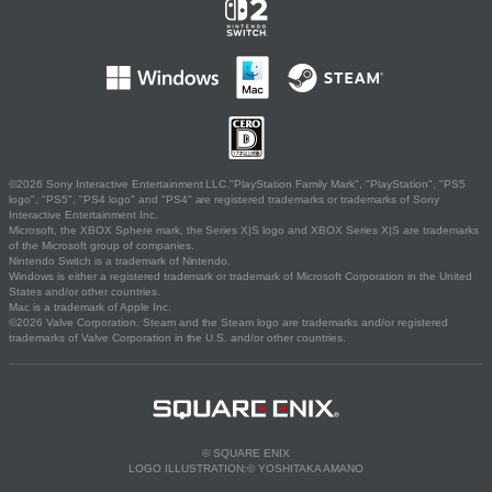
©2026 Sony Interactive Entertainment LLC."PlayStation Family Mark", "PlayStation", "PS5
logo", "PS5", "PS4 logo" and "PS4" are registered trademarks or trademarks of Sony
Interactive Entertainment Inc.
Microsoft, the XBOX Sphere mark, the Series X|S logo and XBOX Series X|S are trademarks
of the Microsoft group of companies.
Nintendo Switch is a trademark of Nintendo.
Windows is either a registered trademark or trademark of Microsoft Corporation in the United
States and/or other countries.
Mac is a trademark of Apple Inc.
©2026 Valve Corporation. Steam and the Steam logo are trademarks and/or registered
trademarks of Valve Corporation in the U.S. and/or other countries.
© SQUARE ENIX
LOGO ILLUSTRATION:© YOSHITAKA AMANO