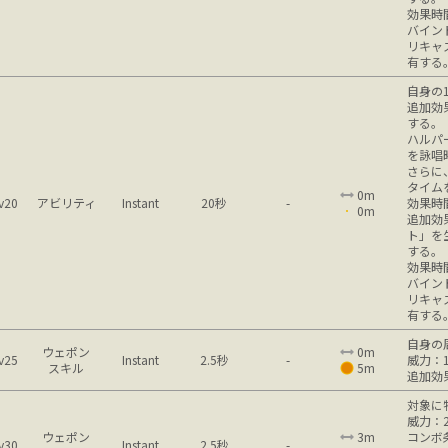
効果時
バイン
リキャ
有する
自身の
追加効
する。
ハルパ
を詠唱
さらに
タイム
0m
v20
アビリティ
Instant
20秒
-
効果時
0m
追加効
ト」を
する。
効果時
バイン
リキャ
有する
自身の
ウェポン
0m
v25
Instant
2.5秒
-
威力：1
スキル
5m
追加効
対象に
威力：2
ウェポン
3m
コンボ
v30
Instant
2.5秒
-