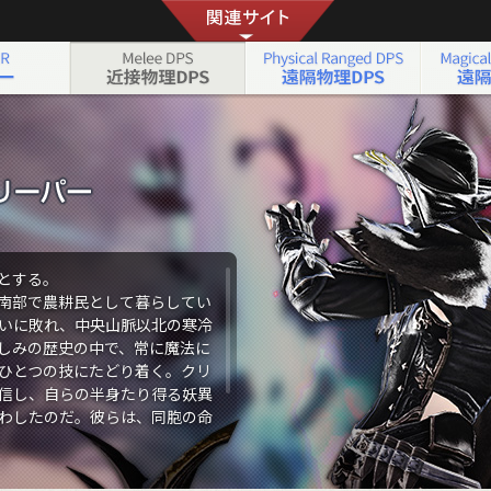
吟遊詩人（弓術士）
とする。
南部で農耕民として暮らしてい
いに敗れ、中央山脈以北の寒冷
しみの歴史の中で、常に魔法に
ひとつの技にたどり着く。クリ
信し、自らの半身たり得る妖異
わしたのだ。彼らは、同胞の命
に戦う。