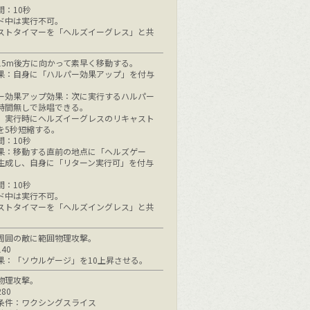
間：10秒
ド中は実行不可。
ストタイマーを「ヘルズイーグレス」と共
。
15m後方に向かって素早く移動する。
果：自身に「ハルパー効果アップ」を付与
ー効果アップ効果：次に実行するハルパー
時間無しで詠唱できる。
、実行時にヘルズイーグレスのリキャスト
を5秒短縮する。
間：10秒
果：移動する直前の地点に「ヘルズゲー
生成し、自身に「リターン実行可」を付与
間：10秒
ド中は実行不可。
ストタイマーを「ヘルズイングレス」と共
。
周囲の敵に範囲物理攻撃。
40
果：「ソウルゲージ」を10上昇させる。
物理攻撃。
80
条件：ワクシングスライス