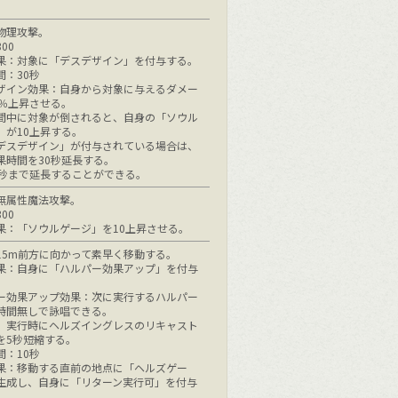
物理攻撃。
00
果：対象に「デスデザイン」を付与する。
間：30秒
ザイン効果：自身から対象に与えるダメー
0％上昇させる。
間中に対象が倒されると、自身の「ソウル
」が10上昇する。
デスデザイン」が付与されている場合は、
果時間を30秒延長する。
0秒まで延長することができる。
無属性魔法攻撃。
00
果：「ソウルゲージ」を10上昇させる。
15m前方に向かって素早く移動する。
果：自身に「ハルパー効果アップ」を付与
ー効果アップ効果：次に実行するハルパー
時間無しで詠唱できる。
、実行時にヘルズイングレスのリキャスト
を5秒短縮する。
間：10秒
果：移動する直前の地点に「ヘルズゲー
生成し、自身に「リターン実行可」を付与