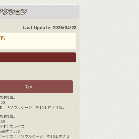
Last Update:
2026/04/28
す。
効果
物理攻撃。
20
果：「ソウルゲージ」を10上昇させる。
物理攻撃。
60
条件：スライス
時威力：500
ボーナス：「ソウルゲージ」を10上昇させ