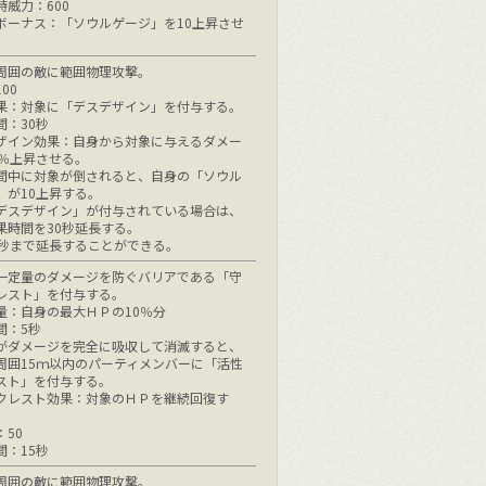
時威力：600
ボーナス：「ソウルゲージ」を10上昇させ
周囲の敵に範囲物理攻撃。
00
果：対象に「デスデザイン」を付与する。
間：30秒
ザイン効果：自身から対象に与えるダメー
0％上昇させる。
間中に対象が倒されると、自身の「ソウル
」が10上昇する。
デスデザイン」が付与されている場合は、
果時間を30秒延長する。
0秒まで延長することができる。
一定量のダメージを防ぐバリアである「守
レスト」を付与する。
量：自身の最大ＨＰの10％分
間：5秒
がダメージを完全に吸収して消滅すると、
周囲15ｍ以内のパーティメンバーに「活性
スト」を付与する。
クレスト効果：対象のＨＰを継続回復す
：50
間：15秒
周囲の敵に範囲物理攻撃。