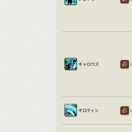
ギャロウズ
L
ギロティン
L