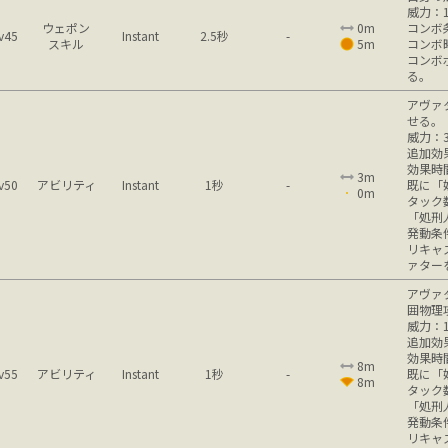
威力：1
ウェポン
0m
コンボ
v45
Instant
2.5秒
-
スキル
5m
コンボ
コンボ
る。
アヴァ
せる。
威力：3
追加効
効果時
3m
v50
アビリティ
Instant
1秒
-
既に「
0m
タック
「処刑
発動条
リキャ
ァター
アヴァ
囲物理
威力：1
追加効
効果時
8m
v55
アビリティ
Instant
1秒
-
既に「
8m
タック
「処刑
発動条
リキャ