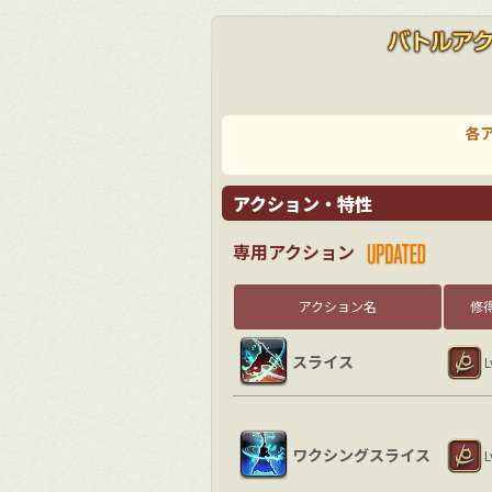
各
アクション・特性
専用アクション
アクション名
修
スライス
L
ワクシングスライス
L