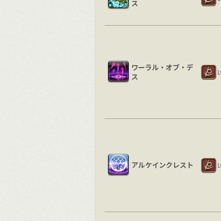
ス
ワーラル・オブ・デ
L
ス
アルケインクレスト
L