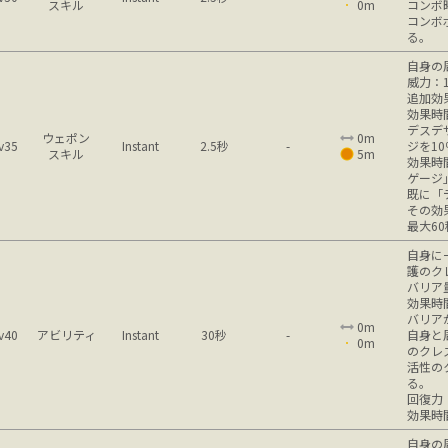
スキル
0m
コンボ
コンボ
る。
自身の
威力：1
追加効
効果時
デスデ
ウェポン
0m
v35
Instant
2.5秒
-
ジを1
スキル
5m
効果時
ゲージ
既に「
その効
最大6
自身に
護のク
バリア
効果時
バリア
0m
v40
アビリティ
Instant
30秒
-
自身と
0m
のクレ
活性の
る。
回復力
効果時
自身の