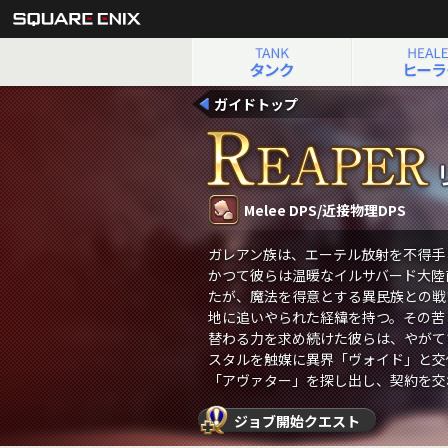
戦士（斧術士）
ガイドトップ
Melee DPS/近接物理DPS
ガレアン族は、エーテル放射を不得手
かつて彼らは温暖なイルサバード大陸
たが、魔法を得意とする異民族との戦
地に追いやられた経緯を持つ。その苦
替わる力を求め続けた彼らは、やがて
スタルを触媒に異界「ヴォイド」と交
「アヴァター」を探し出し、契約を交
を守るため、その出自を示す大鎌を手
ジョブ開始クエスト
魂の収穫者、リーパーとして。