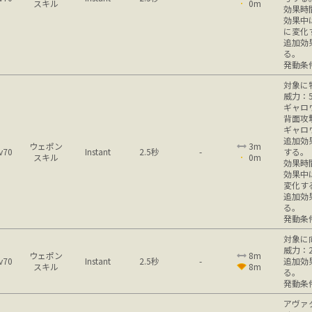
スキル
0m
効果時
効果中
に変化
追加効
る。
発動条
対象に
威力：5
ギャロ
背面攻
ギャロ
追加効
ウェポン
3m
v70
Instant
2.5秒
-
する。
スキル
0m
効果時
効果中
変化す
追加効
る。
発動条
対象に
威力：2
ウェポン
8m
v70
Instant
2.5秒
-
追加効
スキル
8m
る。
発動条
アヴァ