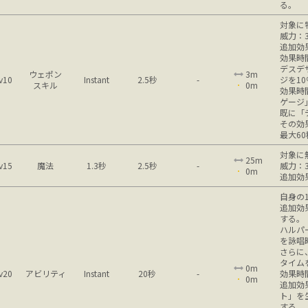
る。
対象に
威力：3
追加効
効果時
デスデ
ウェポン
3m
v10
Instant
2.5秒
-
ジを1
スキル
0m
効果時
ゲージ
既に「
その効
最大6
対象に
25m
v15
魔法
1.3秒
2.5秒
-
威力：3
0m
追加効
自身の
追加効
する。
ハルパ
を詠唱
さらに
タイム
0m
v20
アビリティ
Instant
20秒
-
効果時
0m
追加効
ト」を
する。