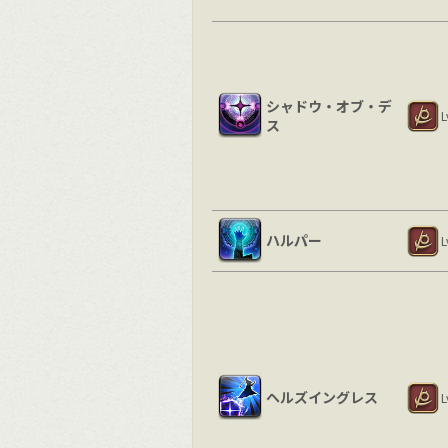
シャドウ・オブ・デ
L
ス
ハルパー
L
ヘルズイングレス
L