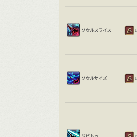
ソウルスライス
L
ソウルサイズ
L
ジビトゥ
L