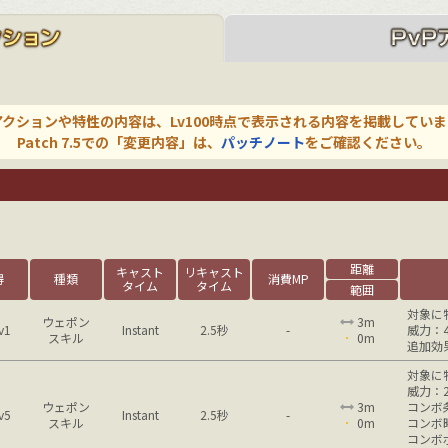
アクションや特性の内容は、Lv100時点で表示される内容を掲載していま
Patch 7.5での「変更内容」は、
パッチノート
をご確認ください。
距離
キャスト
リキャスト
得
種類
消費MP
タイム
タイム
範囲
対象に
ウェポン
3m
v1
Instant
2.5秒
-
威力：4
スキル
0m
追加効
対象に
威力：2
ウェポン
3m
コンボ
v5
Instant
2.5秒
-
スキル
0m
コンボ
コンボ