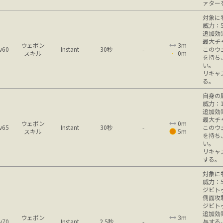
ァター
対象に
威力：5
追加効
最大チ
ウェポン
3m
v60
Instant
30秒
-
このウ
スキル
0m
を持ち
い。
リキャ
る。
自身の
威力：1
追加効
最大チ
ウェポン
0m
v65
Instant
30秒
-
このウ
スキル
5m
を持ち
い。
リキャ
する。
対象に
威力：5
ジビト
側面攻
ジビト
追加効
ウェポン
3m
v70
Instant
2.5秒
-
与する