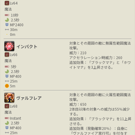
Lv64
魔法
10秒
2.5秒
MP2400
30m
0m
対象とその周囲の敵に無属性範囲魔法
インパクト
攻撃。
威力：210
Lv66
アクセラレーション時威力：260
魔法
追加効果：「ブラックマナ」と「ホワ
5秒
イトマナ」を3上昇させる。
2.5秒
MP400
25m
5m
対象とその周囲の敵に火属性範囲魔法
ヴァルフレア
攻撃。
威力：650
Lv68
2体目以降の対象への威力は55％減少
魔法
する。
Instant
追加効果：「ブラックマナ」を11上昇
2.5秒
させる。
MP400
追加効果（発動確率20％）：自身に
25m
「ヴァルファイア実行可」を付与す