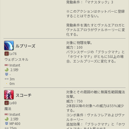
発動条件：「マナスタック」3
※このアクションはホットバーに登録
することはできない。
発動条件を満たすとヴァルエアロガと
ヴァルエアロラがヴァルホーリーに変
化する。
対象に物理攻撃。
ルプリーズ
威力：100
バランスゲージの「ブラックマナ」と
Lv76
「ホワイトマナ」がともに5以上の場
ウェポンスキル
合、エンルプリーズに変化する。
Instant
2.5秒
-
3m
0m
対象とその周囲の敵に無属性範囲魔法
スコーチ
攻撃。
威力：750
Lv80
2体目以降の対象への威力は55％減少
魔法
する。
Instant
コンボ条件：ヴァルフレアおよびヴァ
2.5秒
ルホーリー
MP400
追加効果：「ブラックマナ」と「ホワ
25m
イトマナ」を4上昇させる。