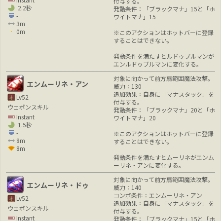
付与する。
2.2秒
発動条件：「ブラックマナ」15と「ホ
-
ワイトマナ」15
3m
0m
※このアクションはホットバーに登録
することはできない。
発動条件を満たすとルドゥブルマンが
エンルドゥブルマンに変化する。
対象に向かって前方扇範囲魔法攻撃。
エンムーリネ・アン
威力：130
追加効果：自身に「マナスタック」を
Lv52
付与する。
ウェポンスキル
発動条件：「ブラックマナ」20と「ホ
Instant
ワイトマナ」20
1.5秒
-
※このアクションはホットバーに登録
8m
することはできない。
8m
発動条件を満たすとムーリネがエンム
ーリネ・アンに変化する。
対象に向かって前方扇範囲魔法攻撃。
エンムーリネ・ドゥ
威力：140
コンボ条件：エンムーリネ・アン
Lv52
追加効果：自身に「マナスタック」を
ウェポンスキル
付与する。
Instant
発動条件：「ブラックマナ」15と「ホ