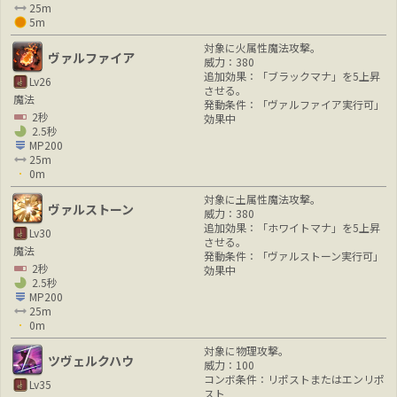
25m
5m
対象に火属性魔法攻撃。
ヴァルファイア
威力：380
追加効果：「ブラックマナ」を5上昇
Lv26
させる。
魔法
発動条件：「ヴァルファイア実行可」
2秒
効果中
2.5秒
MP200
25m
0m
対象に土属性魔法攻撃。
ヴァルストーン
威力：380
追加効果：「ホワイトマナ」を5上昇
Lv30
させる。
魔法
発動条件：「ヴァルストーン実行可」
2秒
効果中
2.5秒
MP200
25m
0m
対象に物理攻撃。
ツヴェルクハウ
威力：100
コンボ条件：リポストまたはエンリポ
Lv35
スト