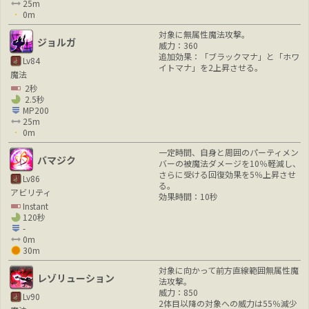
25m
0m
対象に無属性魔法攻撃。
ジョルガ
威力：360
追加効果：「ブラックマナ」と「ホワ
Lv84
イトマナ」を2上昇させる。
魔法
2秒
2.5秒
MP200
25m
0m
一定時間、自身と周囲のパーティメン
バマジク
バーの被魔法ダメージを10％軽減し、
さらに受ける回復効果を5％上昇させ
Lv86
る。
アビリティ
効果時間：10秒
Instant
120秒
-
0m
30m
対象に向かって前方直線範囲無属性魔
レゾリューション
法攻撃。
威力：850
Lv90
2体目以降の対象への威力は55％減少