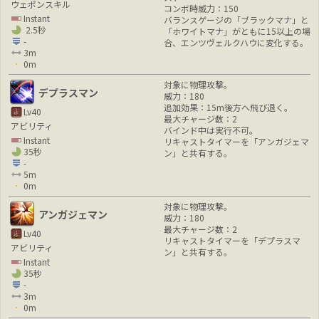
ウェポンスキル
コンボ時威力：150
Instant
バランスゲージの「ブラックマナ」と
2.5秒
「ホワイトマナ」がともに15以上の場
-
合、エンツヴェルクハウに変化する。
3m
0m
対象に物理攻撃。
デプラスマン
威力：180
追加効果：15m後方へ飛び退く。
Lv40
最大チャージ数：2
アビリティ
バインド中は実行不可。
Instant
リキャストタイマーを「アンガジェマ
35秒
ン」と共有する。
-
5m
0m
対象に物理攻撃。
アンガジェマン
威力：180
最大チャージ数：2
Lv40
リキャストタイマーを「デプラスマ
アビリティ
ン」と共有する。
Instant
35秒
-
3m
0m