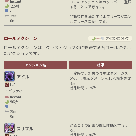
Instant
※このアクションはホットバーに登録
2.5秒
することはできない。
-
25m
発動条件を満たすとルプリーズがエン
0m
ルプリーズに変化する。
ロールアクション
ロールアクションは、クラス・ジョブ別に修得する各ロールに適し
たアクションです。
アクション名
効果
一定時間、対象の与物理ダメージを
アドル
5％、与魔法ダメージを10％減少させ
る。
Lv8
効果時間：15秒
アビリティ
Instant
90秒
-
25m
0m
対象とその周囲の敵に睡眠を付与す
スリプル
る。
効果時間：30秒