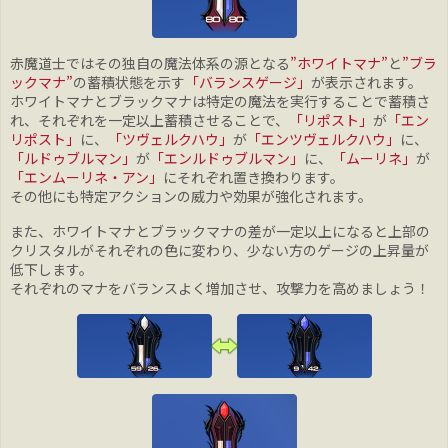
赤魔道士ではその独自の魔法体系の源となる
”ホワイトマナ”
と
”ブラ
ックマナ”
の蓄積状態を示す
「バランスゲージ」
が表示されます。
ホワイトマナとブラックマナは特定の魔法を実行することで蓄積さ
れ、それぞれを一定以上蓄積させることで、
「リポスト」
が
「エン
リポスト」
に、
「ツヴェルクハウ」
が
「エンツヴェルクハウ」
に、
「ルドゥブルマン」
が
「エンルドゥブルマン」
に、
「ムーリネ」
が
「エンムーリネ・アン」
にそれぞれ置き換わります。
その他にも特定アクションの威力や効果が強化されます。
また、ホワイトマナとブラックマナの差が一定以上になると上部の
クリスタルがそれぞれの色に変わり、少ない方のゲージの上昇量が
低下します。
それぞれのマナをバランスよく増加させ、攻撃力を高めましょう！