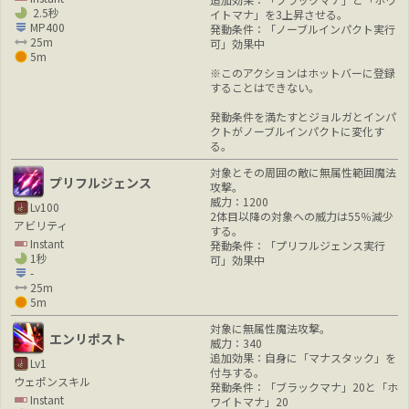
2.5秒
イトマナ」を3上昇させる。
MP400
発動条件：「ノーブルインパクト実行
25m
可」効果中
5m
※このアクションはホットバーに登録
することはできない。
発動条件を満たすとジョルガとインパ
クトがノーブルインパクトに変化す
る。
対象とその周囲の敵に無属性範囲魔法
プリフルジェンス
攻撃。
威力：1200
Lv100
2体目以降の対象への威力は55％減少
アビリティ
する。
Instant
発動条件：「プリフルジェンス実行
1秒
可」効果中
-
25m
5m
対象に無属性魔法攻撃。
エンリポスト
威力：340
追加効果：自身に「マナスタック」を
Lv1
付与する。
ウェポンスキル
発動条件：「ブラックマナ」20と「ホ
Instant
ワイトマナ」20