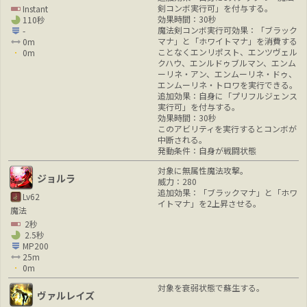
剣コンボ実行可」を付与する。
Instant
効果時間：30秒
110秒
魔法剣コンボ実行可効果：「ブラック
-
マナ」と「ホワイトマナ」を消費する
0m
ことなくエンリポスト、エンツヴェル
0m
クハウ、エンルドゥブルマン、エンム
ーリネ・アン、エンムーリネ・ドゥ、
エンムーリネ・トロワを実行できる。
追加効果：自身に「プリフルジェンス
実行可」を付与する。
効果時間：30秒
このアビリティを実行するとコンボが
中断される。
発動条件：自身が戦闘状態
対象に無属性魔法攻撃。
ジョルラ
威力：280
追加効果：「ブラックマナ」と「ホワ
Lv62
イトマナ」を2上昇させる。
魔法
2秒
2.5秒
MP200
25m
0m
対象を衰弱状態で蘇生する。
ヴァルレイズ