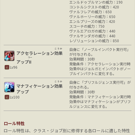
エンルドゥブルマンの威力：190
コントルシクストの威力：420
ヴァルフレアの威力：650
ヴァルホーリーの威力：650
エンルプリーズの威力：420
スコーチの威力：750
ヴァルエアロガの威力：440
ヴァルサンダガの威力：440
レゾリューションの威力：850
自身に「ノーブルインパクト実行可」
こうか
アクセラレーション
効果
が付与される。
つー
効果時間：30秒
アップ
II
発動条件：アクセラレーション実行時
Lv96
効果中はジョルガとインパクトがノー
ブルインパクトに変化する。
自身に「プリフルジェンス実行可」が
こうか
マナフィケーション
効果
付与される。
アップ
効果時間：30秒
発動条件：マナフィケーション実行時
Lv100
効果中はマナフィケーションがプリフ
ルジェンスに変化する。
ロール特性
ロール特性は、クラス・ジョブ別に修得する各ロールに適した特性