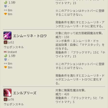
1.5秒
ワイトマナ」15
-
8m
※このアクションはホットバーに登録
8m
することはできない。
発動条件を満たすとエンムーリネ・ア
ンがエンムーリネ・ドゥに変化する。
対象に向かって前方扇範囲魔法攻撃。
エンムーリネ・トロワ
威力：150
コンボ条件：エンムーリネ・ドゥ
Lv52
追加効果：自身に「マナスタック」を
ウェポンスキル
付与する。
Instant
発動条件：「ブラックマナ」15と「ホ
1.5秒
ワイトマナ」15
-
8m
※このアクションはホットバーに登録
8m
することはできない。
発動条件を満たすとエンムーリネ・ド
ゥがエンムーリネ・トロワに変化す
る。
対象に無属性魔法攻撃。
エンルプリーズ
威力：420
発動条件：「ブラックマナ」5と「ホ
Lv76
ワイトマナ」5
ウェポンスキル