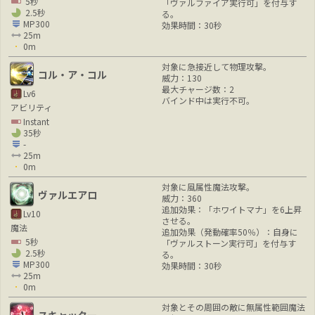
5秒
「ヴァルファイア実行可」を付与す
2.5秒
る。
MP300
効果時間：30秒
25m
0m
対象に急接近して物理攻撃。
コル・ア・コル
威力：130
最大チャージ数：2
Lv6
バインド中は実行不可。
アビリティ
Instant
35秒
-
25m
0m
対象に風属性魔法攻撃。
ヴァルエアロ
威力：360
追加効果：「ホワイトマナ」を6上昇
Lv10
させる。
魔法
追加効果（発動確率50％）：自身に
5秒
「ヴァルストーン実行可」を付与す
2.5秒
る。
MP300
効果時間：30秒
25m
0m
対象とその周囲の敵に無属性範囲魔法
スキャッター