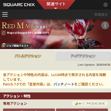
赤魔道士
Magical Ranged DPS/遠隔魔法DPS
ジョブ開始クエスト
Last Update:
2026/04/28
各アクションや特性の内容は、Lv100時点で表示される内容を掲載
しています。
Patch 7.5での「変更内容」は、
パッチノート
をご確認ください。
アクション・特性
専用アクション