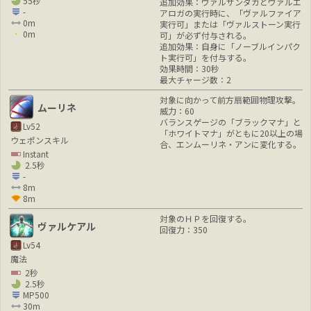
55秒
追加効果：ヴァルサンダガとヴァルエ
-
アロガの実行時に、「ヴァルファイア
0m
実行可」または「ヴァルストーン実行
0m
可」が必ず付与される。
追加効果：自身に「ノーブルインパク
ト実行可」を付与する。
効果時間：30秒
最大チャージ数：2
対象に向かって前方扇範囲物理攻撃。
ムーリネ
威力：60
バランスゲージの「ブラックマナ」と
Lv52
「ホワイトマナ」がともに20以上の場
ウェポンスキル
合、エンムーリネ・アンに変化する。
Instant
2.5秒
-
8m
8m
対象のＨＰを回復する。
ヴァルケアル
回復力：350
Lv54
魔法
2秒
2.5秒
MP500
30m