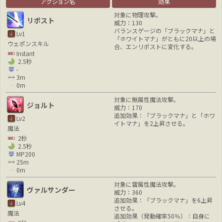
アクション名
効果
対象に物理攻撃。
リポスト
威力：130
バランスゲージの「ブラックマナ」と
Lv1
「ホワイトマナ」がともに20以上の場
ウェポンスキル
合、エンリポストに変化する。
Instant
2.5秒
-
3m
0m
対象に無属性魔法攻撃。
ジョルト
威力：170
追加効果：「ブラックマナ」と「ホワ
Lv2
イトマナ」を2上昇させる。
魔法
2秒
2.5秒
MP200
25m
0m
対象に雷属性魔法攻撃。
ヴァルサンダー
威力：360
追加効果：「ブラックマナ」を6上昇
Lv4
させる。
魔法
追加効果（発動確率50％）：自身に