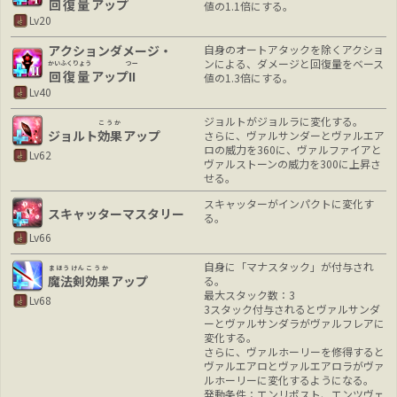
回復量
アップ
値の1.1倍にする。
Lv20
アクションダメージ・
自身のオートアタックを除くアクショ
ンによる、ダメージと回復量をベース
かいふくりょう
つー
回復量
アップ
II
値の1.3倍にする。
Lv40
ジョルトがジョルラに変化する。
こうか
ジョルト
効果
アップ
さらに、ヴァルサンダーとヴァルエア
ロの威力を360に、ヴァルファイアと
Lv62
ヴァルストーンの威力を300に上昇さ
せる。
スキャッターがインパクトに変化す
スキャッターマスタリー
る。
Lv66
自身に「マナスタック」が付与され
まほうけん
こうか
魔法剣
効果
アップ
る。
最大スタック数：3
Lv68
3スタック付与されるとヴァルサンダ
ーとヴァルサンダラがヴァルフレアに
変化する。
さらに、ヴァルホーリーを修得すると
ヴァルエアロとヴァルエアロラがヴァ
ルホーリーに変化するようになる。
発動条件：エンリポスト、エンツヴェ