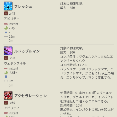
対象に物理攻撃。
フレッシュ
威力：480
Lv45
アビリティ
Instant
25秒
-
25m
0m
対象に物理攻撃。
ルドゥブルマン
威力：100
コンボ条件：ツヴェルクハウまたはエ
Lv50
ンツヴェルクハウ
ウェポンスキル
コンボ時威力：230
Instant
バランスゲージの「ブラックマナ」と
2.5秒
「ホワイトマナ」がともに15以上の場
-
合、エンルドゥブルマンに変化する。
3m
0m
効果時間中に実行する1回のヴァルサ
アクセラレーション
ンダガ、ヴァルエアロガ、インパクト
を詠唱無しで唱えることができる。
Lv50
効果時間：20秒
アビリティ
追加効果：インパクトの威力を50上昇
Instant
させる。