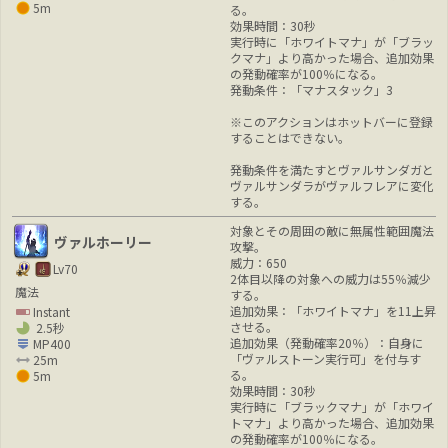
5m
る。
効果時間：30秒
実行時に「ホワイトマナ」が「ブラッ
クマナ」より高かった場合、追加効果
の発動確率が100％になる。
発動条件：「マナスタック」3
※このアクションはホットバーに登録
することはできない。
発動条件を満たすとヴァルサンダガと
ヴァルサンダラがヴァルフレアに変化
する。
対象とその周囲の敵に無属性範囲魔法
ヴァルホーリー
攻撃。
威力：650
Lv70
2体目以降の対象への威力は55％減少
魔法
する。
追加効果：「ホワイトマナ」を11上昇
Instant
させる。
2.5秒
追加効果（発動確率20％）：自身に
MP400
「ヴァルストーン実行可」を付与す
25m
る。
5m
効果時間：30秒
実行時に「ブラックマナ」が「ホワイ
トマナ」より高かった場合、追加効果
の発動確率が100％になる。