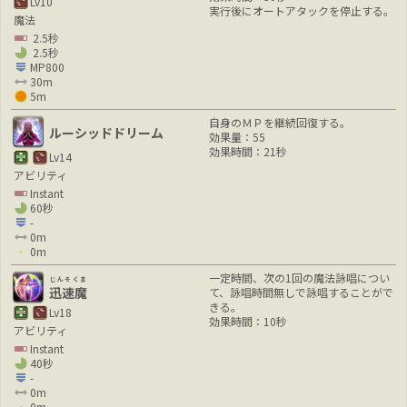
Lv10
実行後にオートアタックを停止する。
魔法
2.5秒
2.5秒
MP800
30m
5m
自身のＭＰを継続回復する。
ルーシッドドリーム
効果量：55
効果時間：21秒
Lv14
アビリティ
Instant
60秒
-
0m
0m
一定時間、次の1回の魔法詠唱につい
じんそくま
迅速魔
て、詠唱時間無しで詠唱することがで
きる。
Lv18
効果時間：10秒
アビリティ
Instant
40秒
-
0m
0m