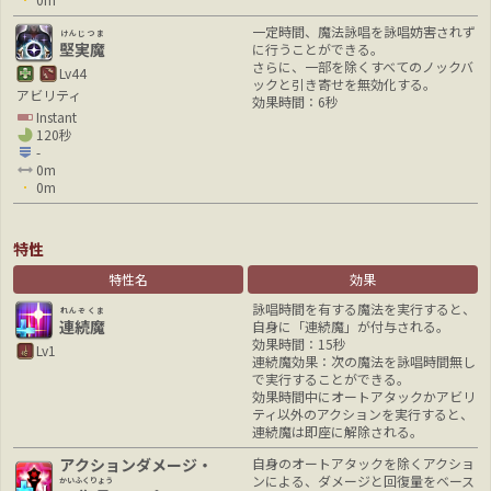
一定時間、魔法詠唱を詠唱妨害されず
けんじつま
堅実魔
に行うことができる。
さらに、一部を除くすべてのノックバ
Lv44
ックと引き寄せを無効化する。
アビリティ
効果時間：6秒
Instant
120秒
-
0m
0m
特性
特性名
効果
詠唱時間を有する魔法を実行すると、
れんぞくま
連続魔
自身に「連続魔」が付与される。
効果時間：15秒
Lv1
連続魔効果：次の魔法を詠唱時間無し
で実行することができる。
効果時間中にオートアタックかアビリ
ティ以外のアクションを実行すると、
連続魔は即座に解除される。
アクションダメージ・
自身のオートアタックを除くアクショ
ンによる、ダメージと回復量をベース
かいふくりょう