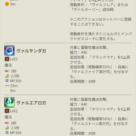
5m
発動条件：「ヴァルフレア」または
「ヴァルホーリー」成功時
※このアクションはホットバーに登録
することはできない。
発動条件を満たすとジョルガとインパ
クトがスコーチに変化する。
対象に雷属性魔法攻撃。
ヴァルサンダガ
威力：440
追加効果：「ブラックマナ」を6上昇
Lv82
させる。
魔法
追加効果（発動確率50％）：自身に
5秒
「ヴァルファイア実行可」を付与す
2.5秒
る。
MP300
効果時間：30秒
25m
0m
対象に風属性魔法攻撃。
ヴァルエアロガ
威力：440
追加効果：「ホワイトマナ」を6上昇
Lv82
させる。
魔法
追加効果（発動確率50％）：自身に
5秒
「ヴァルストーン実行可」を付与す
2.5秒
る。
MP300
効果時間：30秒