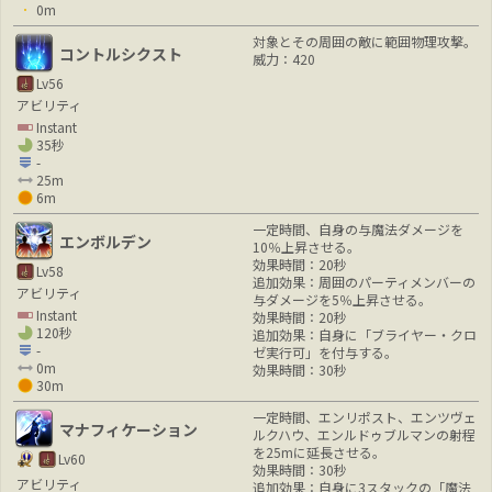
0m
対象とその周囲の敵に範囲物理攻撃。
コントルシクスト
威力：420
Lv56
アビリティ
Instant
35秒
-
25m
6m
一定時間、自身の与魔法ダメージを
エンボルデン
10％上昇させる。
効果時間：20秒
Lv58
追加効果：周囲のパーティメンバーの
アビリティ
与ダメージを5％上昇させる。
Instant
効果時間：20秒
120秒
追加効果：自身に「ブライヤー・クロ
-
ゼ実行可」を付与する。
0m
効果時間：30秒
30m
一定時間、エンリポスト、エンツヴェ
マナフィケーション
ルクハウ、エンルドゥブルマンの射程
を25mに延長させる。
Lv60
効果時間：30秒
アビリティ
追加効果：自身に3スタックの「魔法