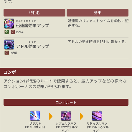
です。
特性名
効果
迅速魔のリキャストタイムを40秒に短
じんそくま
こうか
迅速魔
効果
アップ
縮する。
Lv94
アドルの効果時間を15秒に延長する。
こうか
アドル
効果
アップ
Lv98
コンボ
アクションは特定のルートで使用すると、威力アップなどの様々な
コンボボーナスの効果が得られます。
コンボルート
リポスト
ツヴェルクハウ
ルドゥブルマン
（エンリポスト）
（エンツヴェルク
（エンルドゥブル
ハウ）
マン）