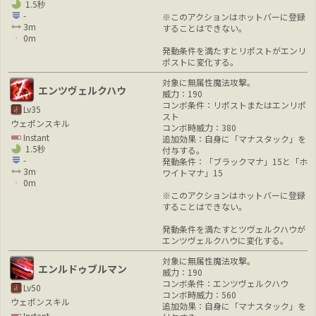
1.5秒
-
※このアクションはホットバーに登録
3m
することはできない。
0m
発動条件を満たすとリポストがエンリ
ポストに変化する。
対象に無属性魔法攻撃。
エンツヴェルクハウ
威力：190
コンボ条件：リポストまたはエンリポ
Lv35
スト
ウェポンスキル
コンボ時威力：380
Instant
追加効果：自身に「マナスタック」を
1.5秒
付与する。
-
発動条件：「ブラックマナ」15と「ホ
3m
ワイトマナ」15
0m
※このアクションはホットバーに登録
することはできない。
発動条件を満たすとツヴェルクハウが
エンツヴェルクハウに変化する。
対象に無属性魔法攻撃。
エンルドゥブルマン
威力：190
コンボ条件：エンツヴェルクハウ
Lv50
コンボ時威力：560
ウェポンスキル
追加効果：自身に「マナスタック」を
Instant