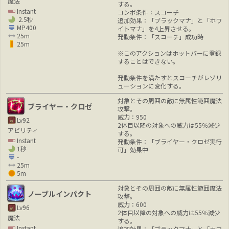
魔法
する。
Instant
コンボ条件：スコーチ
2.5秒
追加効果：「ブラックマナ」と「ホワ
MP400
イトマナ」を4上昇させる。
25m
発動条件：「スコーチ」成功時
25m
※このアクションはホットバーに登録
することはできない。
発動条件を満たすとスコーチがレゾリ
ューションに変化する。
対象とその周囲の敵に無属性範囲魔法
ブライヤー・クロゼ
攻撃。
威力：950
Lv92
2体目以降の対象への威力は55％減少
アビリティ
する。
Instant
発動条件：「ブライヤー・クロゼ実行
1秒
可」効果中
-
25m
5m
対象とその周囲の敵に無属性範囲魔法
ノーブルインパクト
攻撃。
威力：600
Lv96
2体目以降の対象への威力は55％減少
魔法
する。
Instant
追加効果：「ブラックマナ」と「ホワ