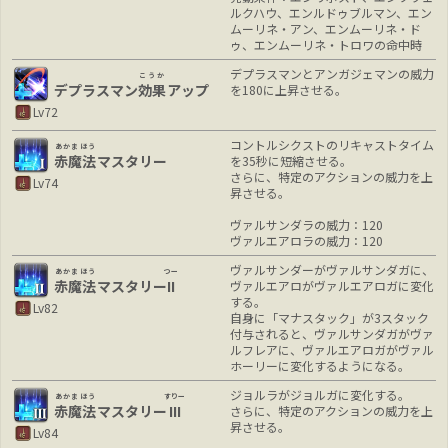
ルクハウ、エンルドゥブルマン、エン
ムーリネ・アン、エンムーリネ・ド
ゥ、エンムーリネ・トロワの命中時
デプラスマンとアンガジェマンの威力
こうか
デプラスマン
効果
アップ
を180に上昇させる。
Lv72
コントルシクストのリキャストタイム
あかまほう
赤魔法
マスタリー
を35秒に短縮させる。
さらに、特定のアクションの威力を上
Lv74
昇させる。
ヴァルサンダラの威力：120
ヴァルエアロラの威力：120
ヴァルサンダーがヴァルサンダガに、
あかまほう
つー
赤魔法
マスタリー
II
ヴァルエアロがヴァルエアロガに変化
する。
Lv82
自身に「マナスタック」が3スタック
付与されると、ヴァルサンダガがヴァ
ルフレアに、ヴァルエアロガがヴァル
ホーリーに変化するようになる。
ジョルラがジョルガに変化する。
あかまほう
すりー
赤魔法
マスタリー
III
さらに、特定のアクションの威力を上
昇させる。
Lv84